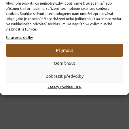
Abychom poskytli co nejlepší služby, používáme k ukládání a/nebo
přístupu k informacím o zařízení, technologie jako jsou soubory
cookies. Souhlas s těmito technologiemi nám umožní zpracovávat
údaje, jako je chování při procházení nebo jedinečná ID na tomto webu.
ROZHODNUTÍ O PŘIJETÍ K PŘEDŠKOLNÍMU VZDĚLÁVÁNÍ
Nesouhlas nebo odvolání souhlasu může nepříznivě ovlivnit určité
PRO ROK 2026
vlastnosti a funkce.
10. 4. 2026
Spravovat služby
Přijmout
Odmítnout
Zobrazit předvolby
Zásady cookies
GDPR