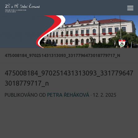
Skip to content
475008184_970251431313093_3317796473018779717_N
475008184_970251431313093_331779647
3018779717_n
PUBLIKOVÁNO OD
PETRA ŘEHÁKOVÁ
·
12. 2. 2025