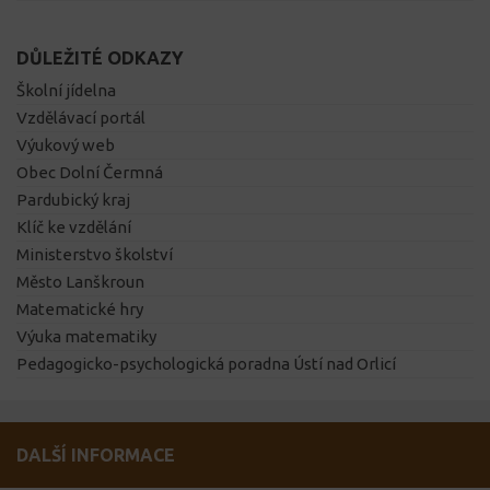
DŮLEŽITÉ ODKAZY
Školní jídelna
Vzdělávací portál
Výukový web
Obec Dolní Čermná
Pardubický kraj
Klíč ke vzdělání
Ministerstvo školství
Město Lanškroun
Matematické hry
Výuka matematiky
Pedagogicko-psychologická poradna Ústí nad Orlicí
DALŠÍ INFORMACE