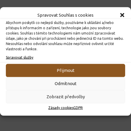
Spravovat Souhlas s cookies
Abychom poskytli co nejlepší služby, používáme k ukládání a/nebo
přístupu k informacím o zařízení, technologie jako jsou soubory
cookies. Souhlas s těmito technologiemi nám umožní zpracovávat
údaje, jako je chování při procházení nebo jedinečná ID na tomto webu.
Nesouhlas nebo odvolání souhlasu může nepříznivě ovlivnit určité
vlastnosti a funkce.
Spravovat služby
ROZHODNUTÍ O PŘIJETÍ K PŘEDŠKOLNÍMU VZDĚLÁVÁNÍ
PRO ROK 2026
Přijmout
10. 4. 2026
Odmítnout
Zobrazit předvolby
Zásady cookies
GDPR