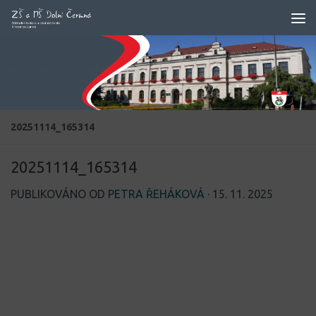
Skip to content
20251114_165314
20251114_165314
PUBLIKOVÁNO OD
PETRA ŘEHÁKOVÁ
·
15. 11. 2025