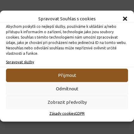
Spravovat Souhlas s cookies
Abychom poskytli co nejlepší služby, používáme k ukládání a/nebo
přístupu k informacím o zařízení, technologie jako jsou soubory
cookies. Souhlas s těmito technologiemi nám umožní zpracovávat
údaje, jako je chování při procházení nebo jedinečná ID na tomto webu.
Nesouhlas nebo odvolání souhlasu může nepříznivě ovlivnit určité
vlastnosti a funkce.
Spravovat služby
ROZHODNUTÍ O PŘIJETÍ K PŘEDŠKOLNÍMU VZDĚLÁVÁNÍ
PRO ROK 2026
Přijmout
10. 4. 2026
Odmítnout
Zobrazit předvolby
Zásady cookies
GDPR