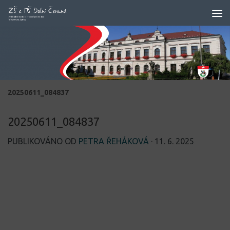
Skip to content
20250611_084837
20250611_084837
PUBLIKOVÁNO OD
PETRA ŘEHÁKOVÁ
·
11. 6. 2025