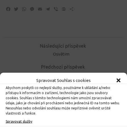
Facebook
Twitter
WhatsApp
Messenger
Email
Telegram
Viber
Print
Share
Následující příspěvek
Osvětim
Předchozí příspěvek
Zpestření výuky cizích jazyků
Spravovat Souhlas s cookies
Abychom poskytli co nejlepší služby, používáme k ukládání a/nebo
přístupu k informacím o zařízení, technologie jako jsou soubory
MOHLO BY VÁS DÁLE ZAJÍMAT...
cookies. Souhlas s těmito technologiemi nám umožní zpracovávat
údaje, jako je chování při procházení nebo jedinečná ID na tomto webu.
Nesouhlas nebo odvolání souhlasu může nepříznivě ovlivnit určité
vlastnosti a funkce.
Spravovat služby