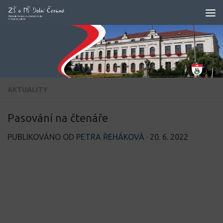
Skip to content
AKTUALITY
Pasování na čtenáře
PUBLIKOVÁNO OD
PETRA ŘEHÁKOVÁ
·
20. 6. 2022