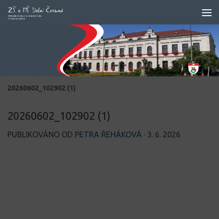
Skip to content
20260602_102902 (1)
20260602_102902 (1)
PUBLIKOVÁNO OD
PETRA ŘEHÁKOVÁ
·
3. 6. 2026