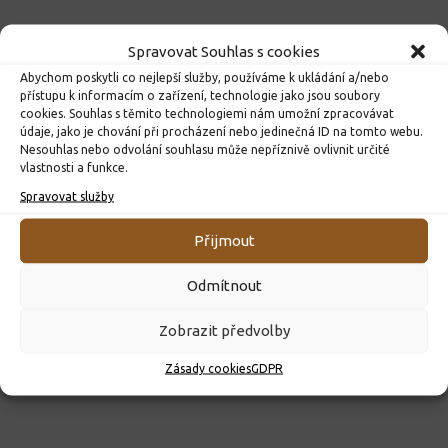
Spravovat Souhlas s cookies
Abychom poskytli co nejlepší služby, používáme k ukládání a/nebo
přístupu k informacím o zařízení, technologie jako jsou soubory
cookies. Souhlas s těmito technologiemi nám umožní zpracovávat
údaje, jako je chování při procházení nebo jedinečná ID na tomto webu.
Nesouhlas nebo odvolání souhlasu může nepříznivě ovlivnit určité
vlastnosti a funkce.
Spravovat služby
ROZHODNUTÍ O PŘIJETÍ K PŘEDŠKOLNÍMU VZDĚLÁVÁNÍ
PRO ROK 2026
Přijmout
10. 4. 2026
Odmítnout
Zobrazit předvolby
Zásady cookies
GDPR