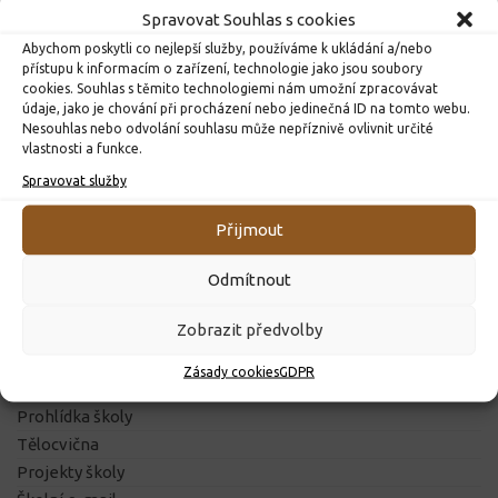
Spravovat Souhlas s cookies
Abychom poskytli co nejlepší služby, používáme k ukládání a/nebo
Přijatí žáci do 1. třídy
Exkurze do Hvězdárny a
přístupu k informacím o zařízení, technologie jako jsou soubory
planetária v Hradci Králové
cookies. Souhlas s těmito technologiemi nám umožní zpracovávat
25. 4. 2024
údaje, jako je chování při procházení nebo jedinečná ID na tomto webu.
18. 1. 2023
Nesouhlas nebo odvolání souhlasu může nepříznivě ovlivnit určité
vlastnosti a funkce.
Spravovat služby
Přijmout
ZÁKLADNÍ INFORMACE
Odmítnout
O ŠKOLE
Zobrazit předvolby
Historie školy
Pedagogický sbor
Zásady cookies
GDPR
Školní řád
Prohlídka školy
Tělocvična
Projekty školy