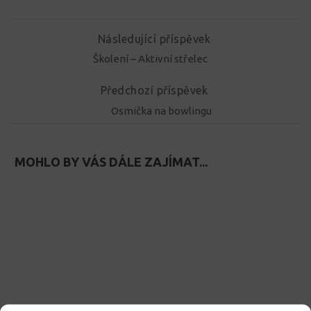
Následující příspěvek
Školení – Aktivní střelec
Předchozí příspěvek
Osmička na bowlingu
MOHLO BY VÁS DÁLE ZAJÍMAT...