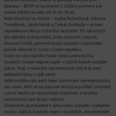
dopravy – BESIP ve spolupráci s dalšími partnery a je
určena žákům ve věku od 10 do 16 let.
Naše družstvo ve složení – Agáta Pecháčková, Viktorie
Tomišková, Jakub Řehák a Tobiáš Svoboda – se mezi
republikovou elitou rozhodně neztratilo. Po náročných
disciplínách (zdravověda, jízda zručnosti, labyrint,
dopravní hřiště, písemné testy) obsadilo v konečném
pořadí výborné 9. místo v České republice.
Cesta do celostátního finále nebyla jednoduchá.
Soutěžící museli nejprve uspět v nižších kolech soutěže
(okres, kraj) a následně reprezentovat svůj kraj mezi
nejlepšími týmy z celé země.
Velké poděkování patří nejen samotným reprezentantům,
ale i všem, kteří se na přípravě družstva podíleli. Umístění
v první desítce je významným úspěchem a skvělou
reprezentací naší školy i regionu.
Soutěžícím gratulujeme k výbornému výsledku a přejeme
mnoho dalších úspěchů nejen v soutěžích, ale především