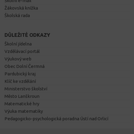
Školní e-mail
Žákovská knížka
Školská rada
DŮLEŽITÉ ODKAZY
Školní jídelna
Vzdělávací portál
Výukový web
Obec Dolní Čermná
Pardubický kraj
Klíč ke vzdělání
Ministerstvo školství
Město Lanškroun
Matematické hry
Výuka matematiky
Pedagogicko-psychologická poradna Ústí nad Orlicí