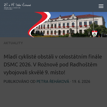
Skip to content
AKTUALITY
Mladí cyklisté obstáli v celostátním finále
DSMC 2026. V Rožnově pod Radhoštěm
vybojovali skvělé 9. místo!
PUBLIKOVÁNO OD
PETRA ŘEHÁKOVÁ
·
19. 6. 2026