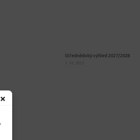
Střednědobý výhled 2027/2028
1. 12. 2025
o