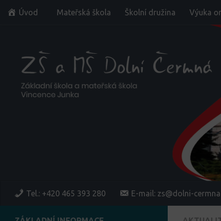
Úvod
Mateřská škola
Školní družina
Výuka on
Skip to content
Tel.: +420 465 393 280
E-mail: zs@dolni-cermna
ZÁKLADNÍ INFORMACE
AKTUALI