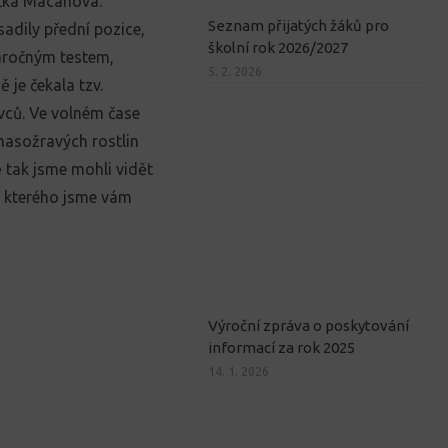
ička Macanová.
Seznam přijatých žáků pro
adily přední pozice,
školní rok 2026/2027
áročným testem,
5. 2. 2026
 je čekala tzv.
avců.
Ve volném čase
asožravých rostlin
ě tak jsme mohli vidět
, kterého jsme vám
Výroční zpráva o poskytování
informací za rok 2025
14. 1. 2026