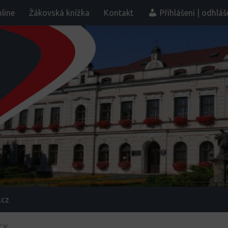
line
Žákovská knížka
Kontakt
Přihlášení | odhláš
.cz
TY