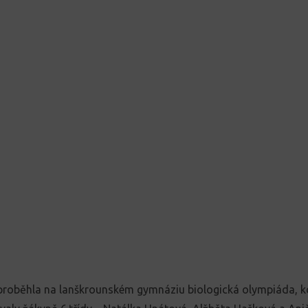
 proběhla na lanškrounském gymnáziu biologická olympiáda, k