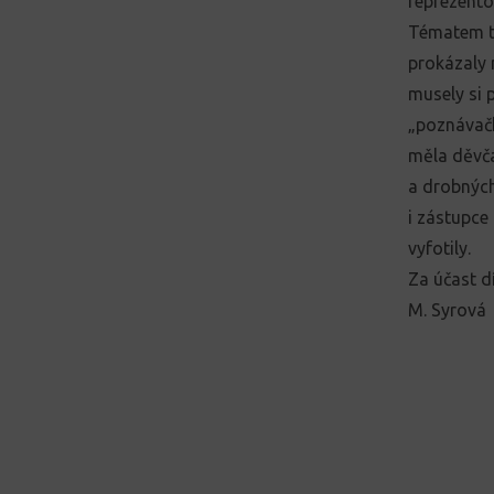
reprezento
Tématem to
prokázaly 
musely si 
„poznávačk
měla děvča
a drobných
i zástupce 
vyfotily.
Za účast 
M. Syrová