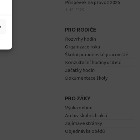
Příspěvek na provoz 2026
1. 12. 2025
y
PRO RODIČE
Rozvrhy hodin
Organizace roku
Školní poradenské pracoviště
Konzultační hodiny učitelů
Začátky hodin
Dokumentace školy
PRO ŽÁKY
Výuka online
Archiv školních akcí
Zajímavé stránky
Objednávka obědů