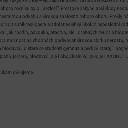
valy žákyně 6.třídy – Natálka Hnátová, Alžběta Hašková a An
hoto ročníku bylo „Bezlesí“.
Přestože žákyně naší školy neobs
nesmírnou odvahu a širokou znalost z tohoto oboru.
Prošly n
poradit s mikroskopem a zdolat nelehký úkol. V neposlední řadě
a“ jak rostlin, pavouků, ptactva, ale i drobných zvířat a hlod
ta možnost na chodbách obdivovat širokou sbírku nerostů, m
 hlodavců, o které se studenti gymnázia pečlivě starají.
Stejn
plazů, ještěrů, hlodavců, ale i obojživelníků,
jako je i AXOLOTL
dívkám děkujeme.