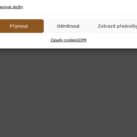
avovat služby
Přijmout
Odmítnout
Zobrazit předvolb
Zásady cookies
GDPR