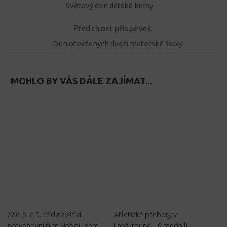
Světový den dětské knihy
Předchozí příspěvek
Den otevřených dveří mateřské školy
MOHLO BY VÁS DÁLE ZAJÍMAT...
Žáci 8. a 9. tříd navštívili
Atletické přebory v
preventivní film Neboj, jsem
Lanškrouně – 8 medailí