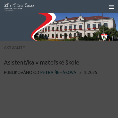
Skip to content
AKTUALITY
Asistent/ka v mateřské škole
PUBLIKOVÁNO OD
PETRA ŘEHÁKOVÁ
·
3. 4. 2025