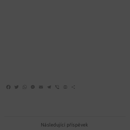
Facebook
Twitter
WhatsApp
Messenger
Email
Telegram
Viber
Print
Share
Následující příspěvek