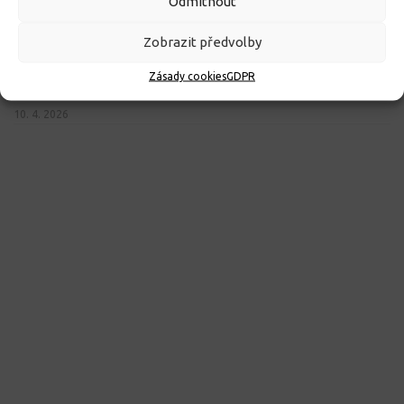
Odmítnout
Zobrazit předvolby
ROZHODNUTÍ O PŘIJETÍ K PŘEDŠKOLNÍMU VZDĚLÁVÁNÍ
Zásady cookies
GDPR
PRO ROK 2026
10. 4. 2026