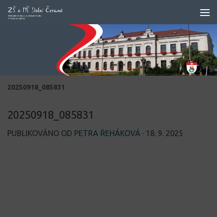
Skip to content
20250918_085831
20250918_085831
PUBLIKOVÁNO OD
PETRA ŘEHÁKOVÁ
·
18. 9. 2025