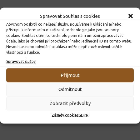
Spravovat Souhlas s cookies
Abychom poskytli co nejlepší služby, používáme k ukládání a/nebo
přístupu k informacím o zařízení, technologie jako jsou soubory
cookies. Souhlas s těmito technologiemi nám umožní zpracovávat
údaje, jako je chování při procházení nebo jedinečná ID na tomto webu.
Nesouhlas nebo odvolání souhlasu může nepříznivě ovlivnit určité
vlastnosti a funkce.
Spravovat služby
ROZHODNUTÍ O PŘIJETÍ K PŘEDŠKOLNÍMU VZDĚLÁVÁNÍ
PRO ROK 2026
Přijmout
10. 4. 2026
Odmítnout
Zobrazit předvolby
Zásady cookies
GDPR