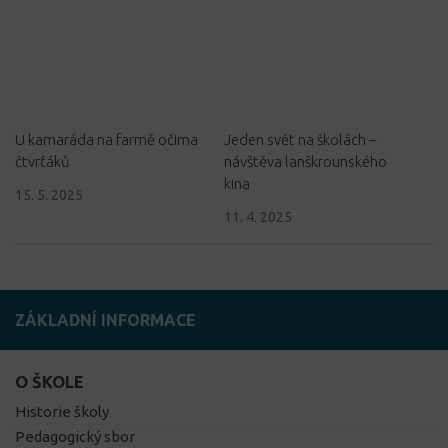
U kamaráda na farmě očima
Jeden svět na školách –
čtvrťáků
návštěva lanškrounského
kina
15. 5. 2025
11. 4. 2025
ZÁKLADNÍ INFORMACE
O ŠKOLE
Historie školy
Pedagogický sbor