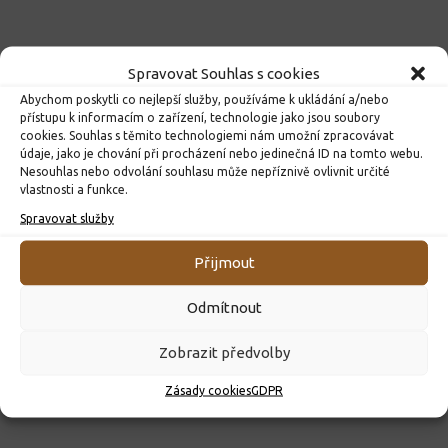
Spravovat Souhlas s cookies
Abychom poskytli co nejlepší služby, používáme k ukládání a/nebo
přístupu k informacím o zařízení, technologie jako jsou soubory
cookies. Souhlas s těmito technologiemi nám umožní zpracovávat
údaje, jako je chování při procházení nebo jedinečná ID na tomto webu.
Nesouhlas nebo odvolání souhlasu může nepříznivě ovlivnit určité
vlastnosti a funkce.
Spravovat služby
ROZHODNUTÍ O PŘIJETÍ K PŘEDŠKOLNÍMU VZDĚLÁVÁNÍ
Přijmout
PRO ROK 2026
10. 4. 2026
Odmítnout
Zobrazit předvolby
Zásady cookies
GDPR