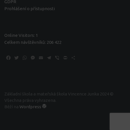
GDPR
Prohlášení o přístupnosti
Online Visitors:
1
Celkem návštěvníků:
206 422
Facebook
Twitter
WhatsApp
Messenger
Email
Telegram
Viber
Print
Share
Základní škola a mateřská škola Vincence Junka 2024 ©
Všechna práva vyhrazena.
Běží na
Wordpress