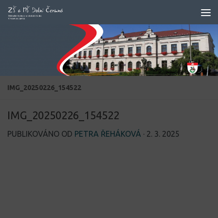
Skip to content
IMG_20250226_154522
IMG_20250226_154522
PUBLIKOVÁNO OD
PETRA ŘEHÁKOVÁ
·
2. 3. 2025