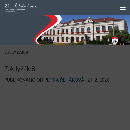
Skip to content
7.A LYŽÁK 8
7.A lyžák 8
PUBLIKOVÁNO OD
PETRA ŘEHÁKOVÁ
·
21. 2. 2026