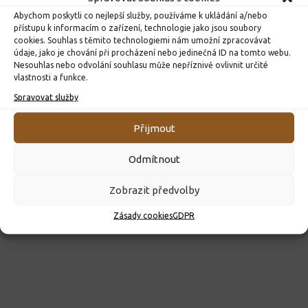
Abychom poskytli co nejlepší služby, používáme k ukládání a/nebo
přístupu k informacím o zařízení, technologie jako jsou soubory
cookies. Souhlas s těmito technologiemi nám umožní zpracovávat
údaje, jako je chování při procházení nebo jedinečná ID na tomto webu.
ROZHODNUTÍ O PŘIJETÍ K PŘEDŠKOLNÍMU VZDĚLÁVÁNÍ
Nesouhlas nebo odvolání souhlasu může nepříznivě ovlivnit určité
PRO ROK 2026
vlastnosti a funkce.
10. 4. 2026
Spravovat služby
Přijmout
Odmítnout
Zobrazit předvolby
Zásady cookies
GDPR