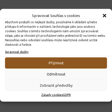
Spravovat Souhlas s cookies
Abychom poskytli co nejlepší služby, používáme k ukládání a/nebo
přístupu k informacím o zařízení, technologie jako jsou soubory
cookies. Souhlas s těmito technologiemi nám umožní zpracovávat
údaje, jako je chování při procházení nebo jedinečná ID na tomto webu.
Nesouhlas nebo odvolání souhlasu může nepříznivě ovlivnit určité
vlastnosti a funkce.
Spravovat služby
ROZHODNUTÍ O PŘIJETÍ K PŘEDŠKOLNÍMU VZDĚLÁVÁNÍ
PRO ROK 2026
Přijmout
10. 4. 2026
Odmítnout
Zobrazit předvolby
Zásady cookies
GDPR