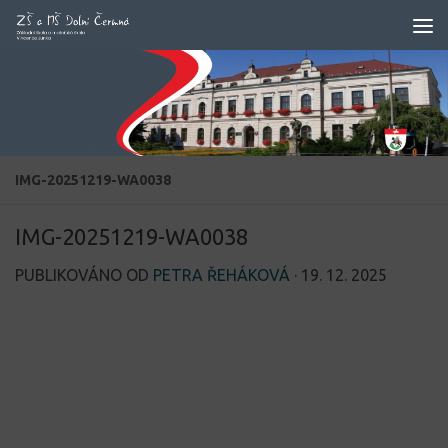
Skip to content
IMG-20251219-WA0038
IMG-20251219-WA0038
PUBLIKOVÁNO OD
PETRA ŘEHÁKOVÁ
·
19. 12. 2025