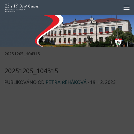
Skip to content
20251205_104315
20251205_104315
PUBLIKOVÁNO OD
PETRA ŘEHÁKOVÁ
·
19. 12. 2025