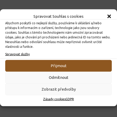
Spravovat Souhlas s cookies
Abychom poskytli co nejlepší služby, používáme k ukládání a/nebo
přístupu k informacím o zařízení, technologie jako jsou soubory
cookies. Souhlas s těmito technologiemi nám umožní zpracovávat
údaje, jako je chování při procházení nebo jedinečná ID na tomto webu.
Nesouhlas nebo odvolání souhlasu může nepříznivě ovlivnit určité
vlastnosti a funkce.
Spravovat služby
ROZHODNUTÍ O PŘIJETÍ K PŘEDŠKOLNÍMU VZDĚLÁVÁNÍ
PRO ROK 2026
Přijmout
10. 4. 2026
Odmítnout
Zobrazit předvolby
Zásady cookies
GDPR