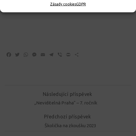
Zásady cookies
GDPR
Facebook
Twitter
WhatsApp
Messenger
Email
Telegram
Viber
Print
Share
Následující příspěvek
„Neviditelná Praha“ – 7. ročník
Předchozí příspěvek
Školička na zkoušku 2023