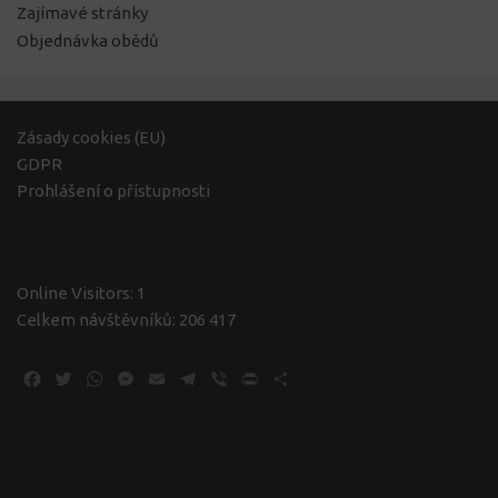
Zajímavé stránky
Objednávka obědů
Zásady cookies (EU)
GDPR
Prohlášení o přístupnosti
Online Visitors:
1
Celkem návštěvníků:
206 417
Facebook
Twitter
WhatsApp
Messenger
Email
Telegram
Viber
Print
Share