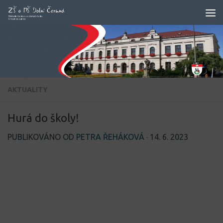
Skip to content
AKTUALITY
Hurá do školy!
PUBLIKOVÁNO OD
PETRA ŘEHÁKOVÁ
·
14. 6. 2023