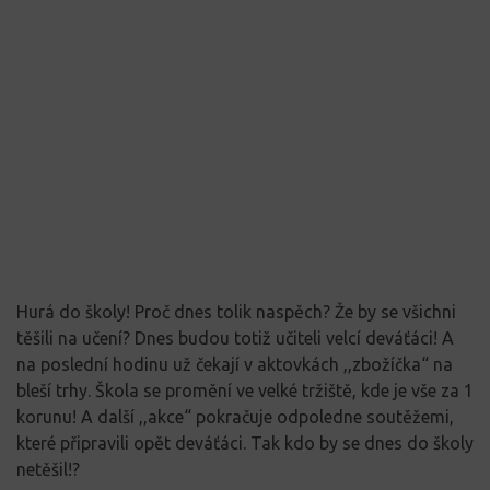
Hurá do školy! Proč dnes tolik naspěch? Že by se všichni
těšili na učení? Dnes budou totiž učiteli velcí deváťáci! A
na poslední hodinu už čekají v aktovkách ,,zbožíčka“ na
bleší trhy. Škola se promění ve velké tržiště, kde je vše za 1
korunu! A další ,,akce“ pokračuje odpoledne soutěžemi,
které připravili opět deváťáci. Tak kdo by se dnes do školy
netěšil!?