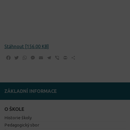
Stáhnout [156.00 KB]
Facebook
Twitter
WhatsApp
Messenger
Email
Telegram
Viber
Print
Share
ZÁKLADNÍ INFORMACE
O ŠKOLE
Historie školy
Pedagogický sbor