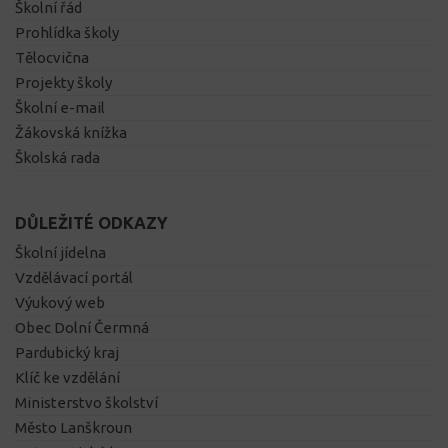
Školní řád
Prohlídka školy
Tělocvična
Projekty školy
Školní e-mail
Žákovská knížka
Školská rada
DŮLEŽITÉ ODKAZY
Školní jídelna
Vzdělávací portál
Výukový web
Obec Dolní Čermná
Pardubický kraj
Klíč ke vzdělání
Ministerstvo školství
Město Lanškroun