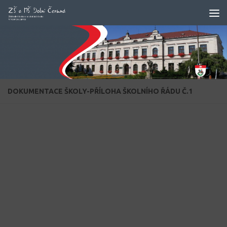
Skip to content
DOKUMENTACE ŠKOLY-PŘÍLOHA ŠKOLNÍHO ŘÁDU Č.1