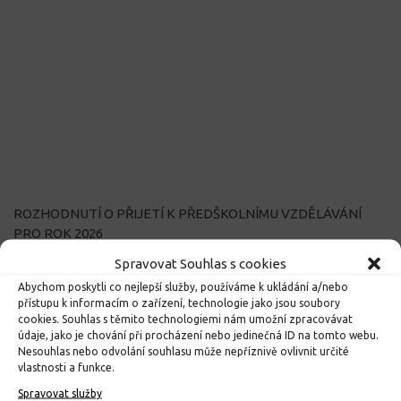
ROZHODNUTÍ O PŘIJETÍ K PŘEDŠKOLNÍMU VZDĚLÁVÁNÍ
PRO ROK 2026
10. 4. 2026
Spravovat Souhlas s cookies
Abychom poskytli co nejlepší služby, používáme k ukládání a/nebo
přístupu k informacím o zařízení, technologie jako jsou soubory
cookies. Souhlas s těmito technologiemi nám umožní zpracovávat
údaje, jako je chování při procházení nebo jedinečná ID na tomto webu.
Nesouhlas nebo odvolání souhlasu může nepříznivě ovlivnit určité
vlastnosti a funkce.
Spravovat služby