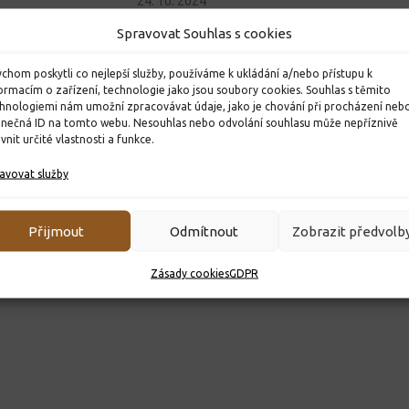
24. 10. 2024
Spravovat Souhlas s cookies
chom poskytli co nejlepší služby, používáme k ukládání a/nebo přístupu k
ormacím o zařízení, technologie jako jsou soubory cookies. Souhlas s těmito
hnologiemi nám umožní zpracovávat údaje, jako je chování při procházení neb
inečná ID na tomto webu. Nesouhlas nebo odvolání souhlasu může nepříznivě
ivnit určité vlastnosti a funkce.
avovat služby
Přijmout
Odmítnout
Zobrazit předvolb
Zásady cookies
GDPR