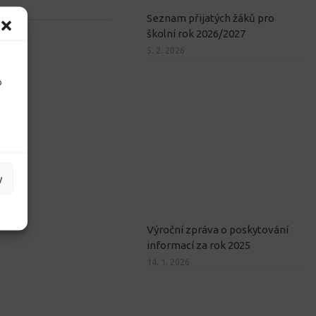
Seznam přijatých žáků pro
školní rok 2026/2027
5. 2. 2026
o
y
Výroční zpráva o poskytování
informací za rok 2025
14. 1. 2026