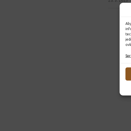
25. 3. 2023
Aby
inf
tec
jed
ovl
Spr