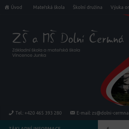
Úvod
Mateřská škola
Školní družina
Výuka on
Skip to content
Tel.: +420 465 393 280
E-mail: zs@dolni-cermna
ZÁKLADNÍ INFORMACE
6