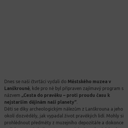
Dnes se naši čtvrťáci vydali do
Městského muzea v
Lanškrouně
, kde pro ně byl připraven zajímavý program s
názvem
„Cesta do pravěku – proti proudu času k
nejstarším dějinám naší planety“
.
Děti se díky archeologickým nálezům z Lanškrouna a jeho
okolí dozvěděly, jak vypadal život pravěkých lidí. Mohly si
prohlédnout předměty z muzejního depozitáře a dokonce