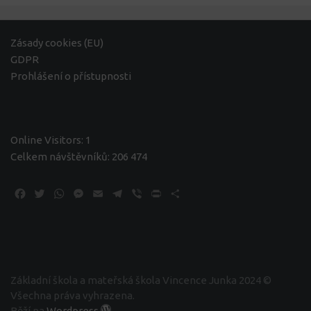
Zásady cookies (EU)
GDPR
Prohlášení o přístupnosti
Online Visitors:
1
Celkem návštěvníků:
206 474
Facebook
Twitter
WhatsApp
Messenger
Email
Telegram
Viber
Print
Share
Základní škola a mateřská škola Vincence Junka 2024 ©
Všechna práva vyhrazena.
Běží na
Wordpress