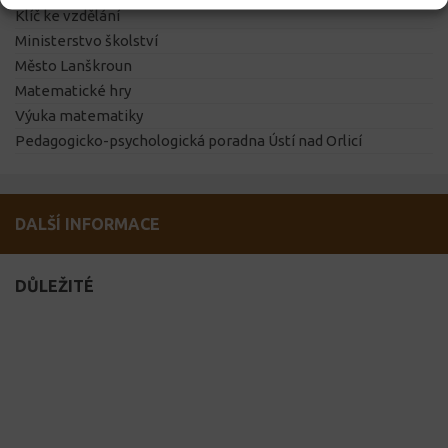
Klíč ke vzdělání
Ministerstvo školství
Město Lanškroun
Matematické hry
Výuka matematiky
Pedagogicko-psychologická poradna Ústí nad Orlicí
DALŠÍ INFORMACE
DŮLEŽITÉ