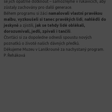
se jich opatrně dotknout – samozřejmě v rukavicích, aby
zůstaly zachovány pro další generace.
Během programu si žáci
namalovali vlastní pravěkou
malbu
,
vyzkoušeli si tanec pravěkých lidí
,
nahlédli do
jeskyně
a zjistili,
jak se tehdy lidé oblékali,
dorozumívali, jedli, zpívali i tančili
.
Čtvrťáci si za dopoledne odnesli spoustu nových
poznatků o životě našich dávných předků.
Děkujeme Muzeu v Lanškrouně za nachystaný program.
P. Řeháková