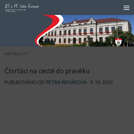
Skip to content
AKTUALITY
Čtvrťáci na cestě do pravěku
PUBLIKOVÁNO OD
PETRA ŘEHÁKOVÁ
·
9. 10. 2025