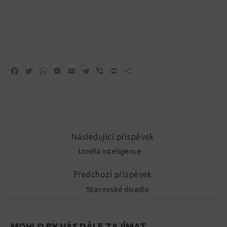
Facebook
Twitter
WhatsApp
Messenger
Email
Telegram
Viber
Print
Share
Následující příspěvek
Umělá inteligence
Předchozí příspěvek
Stavovské divadlo
MOHLO BY VÁS DÁLE ZAJÍMAT...