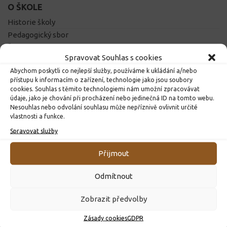
O ŠKOLE
Historie školy
Pedagogický sbor
Školní řád
Spravovat Souhlas s cookies
Prohlídka školy
Abychom poskytli co nejlepší služby, používáme k ukládání a/nebo
Tělocvična
přístupu k informacím o zařízení, technologie jako jsou soubory
Projekty školy
cookies. Souhlas s těmito technologiemi nám umožní zpracovávat
Školní e-mail
údaje, jako je chování při procházení nebo jedinečná ID na tomto webu.
Nesouhlas nebo odvolání souhlasu může nepříznivě ovlivnit určité
Žákovská knížka
vlastnosti a funkce.
Školská rada
Spravovat služby
Přijmout
DŮLEŽITÉ ODKAZY
Školní jídelna
Odmítnout
Vzdělávací portál
Výukový web
Zobrazit předvolby
Obec Dolní Čermná
Zásady cookies
GDPR
Pardubický kraj