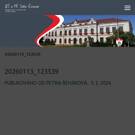
Skip to content
20260113_123539
20260113_123539
PUBLIKOVÁNO OD
PETRA ŘEHÁKOVÁ
·
3. 2. 2026