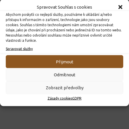
Spravovat Souhlas s cookies
Abychom poskytli co nejlepší služby, používáme k ukládání a/nebo
přístupu k informacím o zařízení, technologie jako jsou soubory
cookies. Souhlas s těmito technologiemi nám umožní zpracovávat
údaje, jako je chování při procházení nebo jedinečná ID na tomto webu.
Nesouhlas nebo odvolání souhlasu může nepříznivě ovlivnit určité
vlastnosti a funkce.
ROZHODNUTÍ O PŘIJETÍ K PŘEDŠKOLNÍMU VZDĚLÁVÁNÍ
PRO ROK 2026
Spravovat služby
10. 4. 2026
Přijmout
Odmítnout
Zobrazit předvolby
Zásady cookies
GDPR