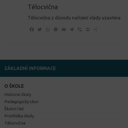
Tělocvična
Tělocvična z důvodu nařízení vlády uzavřena
Facebook
Twitter
WhatsApp
Messenger
Email
Telegram
Viber
Print
Share
ZÁKLADNÍ INFORMACE
O ŠKOLE
Historie školy
Pedagogický sbor
Školní řád
Prohlídka školy
Tělocvična