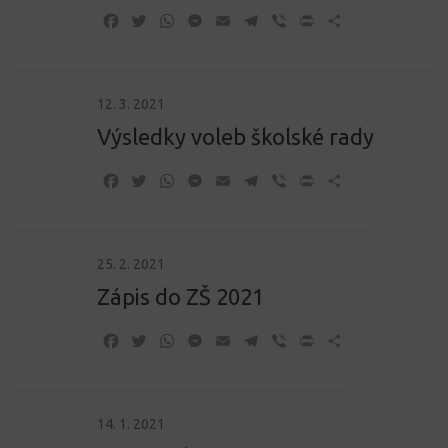
Facebook
Twitter
WhatsApp
Messenger
Email
Telegram
Viber
Print
Share
12. 3. 2021
Výsledky voleb školské rady
Facebook
Twitter
WhatsApp
Messenger
Email
Telegram
Viber
Print
Share
25. 2. 2021
Zápis do ZŠ 2021
Facebook
Twitter
WhatsApp
Messenger
Email
Telegram
Viber
Print
Share
14. 1. 2021