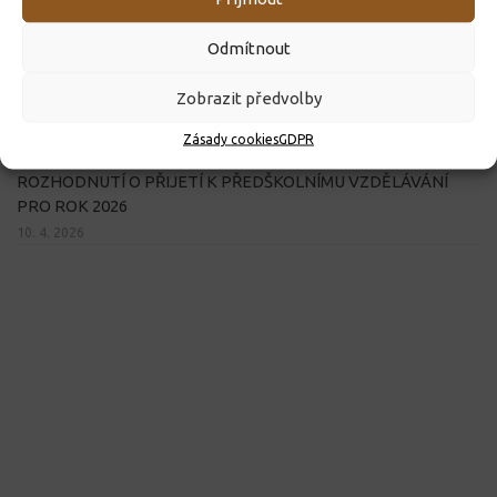
Odmítnout
Zobrazit předvolby
Zásady cookies
GDPR
ROZHODNUTÍ O PŘIJETÍ K PŘEDŠKOLNÍMU VZDĚLÁVÁNÍ
PRO ROK 2026
10. 4. 2026