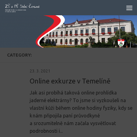
Skip to content
CATEGORY:
23. 3. 2021
Online exkurze v Temelíně
Jak asi probíhá taková online prohlídka
jaderné elektrárny? To jsme si vyzkoušeli na
vlastní kůži během online hodiny fyziky, kdy se
k nám připojila paní průvodkyně
a srozumitelně nám začala vysvětlovat
podrobnosti i...