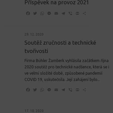
Příspěvek na provoz 2021
Facebook
Twitter
WhatsApp
Messenger
Email
Telegram
Viber
Print
Share
29. 12. 2020
Soutěž zručnosti a technické
tvořivosti
Firma Bühler Žamberk vyhlásila začátkem října
2020 soutěž pro technické nadšence, která se i
ve velmi složité době, způsobené pandemií
COVID 19, uskutečnila. Její zahájení bylo...
Facebook
Twitter
WhatsApp
Messenger
Email
Telegram
Viber
Print
Share
17. 10. 2020