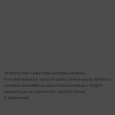
Ve středu měli v páté třídě nezvyklou návštěvu.
První dvě hodiny se totiž učili spolu s dvěma pejsky Sýčkem a
Lentilkou. Dozvěděli se, jak psi lidem pomáhají v těžkých
situacích a jak se k samotným pejskům chovat.
D. Kačerovská