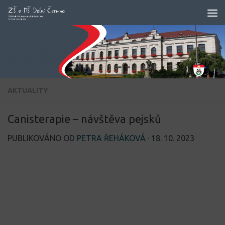
Skip to content
AKTUALITY
Canisterapie – návštěva pejsků
PUBLIKOVÁNO OD
PETRA ŘEHÁKOVÁ
·
18. 10. 2023