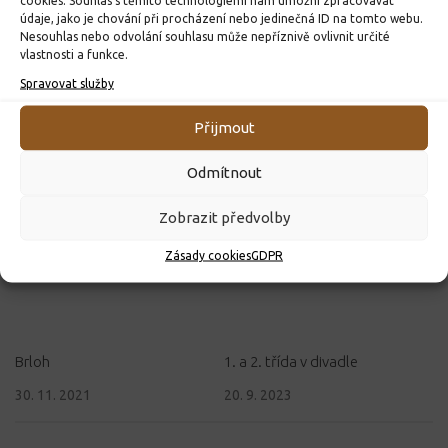
údaje, jako je chování při procházení nebo jedinečná ID na tomto webu.
Beseda s pamětníkem
Nesouhlas nebo odvolání souhlasu může nepříznivě ovlivnit určité
vlastnosti a funkce.
Spravovat služby
MOHLO BY VÁS DÁLE ZAJÍMAT...
Přijmout
Odmítnout
Zobrazit předvolby
Zásady cookies
GDPR
Brloh
1. a 2. třída v divadle
30. 11. 2021
20. 9. 2023