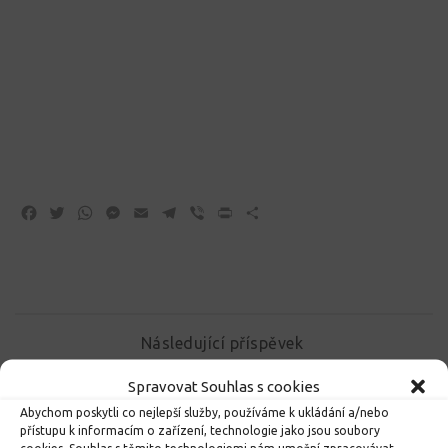
Facebook
Twitter
WhatsApp
Messenger
Email
Telegram
Viber
Print
Share
Následující příspěvek
Projektový den – Exkurze v Ostravě – Dolních
Spravovat Souhlas s cookies
Vítkovicích
Abychom poskytli co nejlepší služby, používáme k ukládání a/nebo
přístupu k informacím o zařízení, technologie jako jsou soubory
Předchozí příspěvek
cookies. Souhlas s těmito technologiemi nám umožní zpracovávat