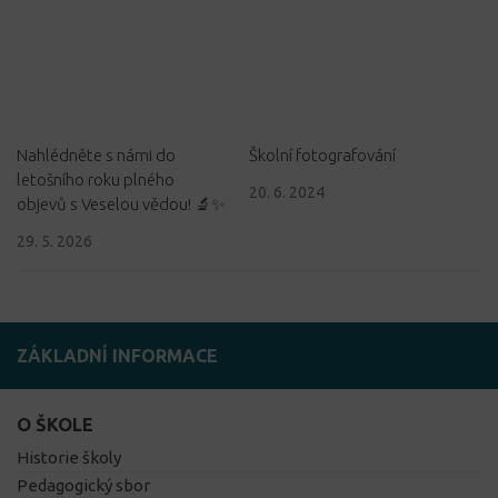
Nahlédněte s námi do
Školní fotografování
letošního roku plného
20. 6. 2024
objevů s Veselou vědou! 🔬✨
29. 5. 2026
ZÁKLADNÍ INFORMACE
O ŠKOLE
Historie školy
Pedagogický sbor