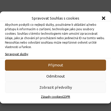
Spravovat Souhlas s cookies
Abychom poskytli co nejlepší služby, používáme k ukládání a/nebo
přístupu k informacím o zařízení, technologie jako jsou soubory
cookies. Souhlas s těmito technologiemi nám umožní zpracovávat
údaje, jako je chování při procházení nebo jedinečná ID na tomto webu.
Nesouhlas nebo odvolání souhlasu může nepříznivě ovlivnit určité
vlastnosti a funkce.
Spravovat služby
ROZHODNUTÍ O PŘIJETÍ K PŘEDŠKOLNÍMU VZDĚLÁVÁNÍ
Přijmout
PRO ROK 2026
10. 4. 2026
Odmítnout
Zobrazit předvolby
Zásady cookies
GDPR