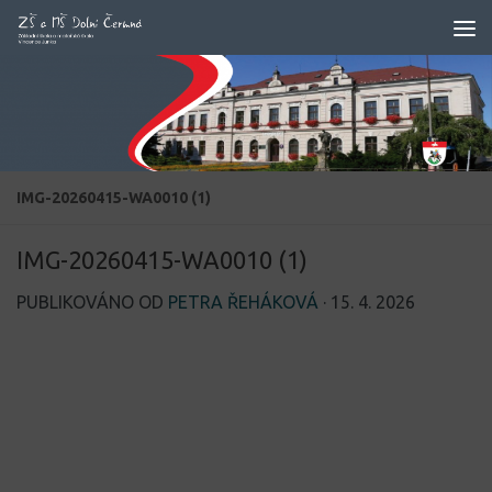
Skip to content
IMG-20260415-WA0010 (1)
IMG-20260415-WA0010 (1)
PUBLIKOVÁNO OD
PETRA ŘEHÁKOVÁ
·
15. 4. 2026