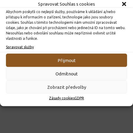
Spravovat Souhlas s cookies
Abychom poskytli co nejlepší služby, používáme k ukládání a/nebo
přístupu k informacím o zařízení, technologie jako jsou soubory
cookies. Souhlas s těmito technologiemi nám umožní zpracovávat
údaje, jako je chování při procházení nebo jedinečná ID na tomto webu.
Nesouhlas nebo odvolání souhlasu může nepříznivě ovlivnit určité
ROZHODNUTÍ O PŘIJETÍ K PŘEDŠKOLNÍMU VZDĚLÁVÁNÍ
vlastnosti a funkce.
PRO ROK 2026
Spravovat služby
10. 4. 2026
Přijmout
Odmítnout
Zobrazit předvolby
Zásady cookies
GDPR