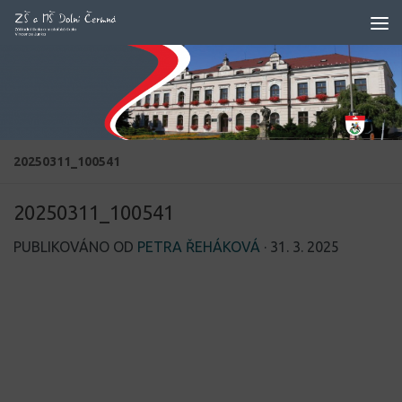
Skip to content
20250311_100541
20250311_100541
PUBLIKOVÁNO OD
PETRA ŘEHÁKOVÁ
·
31. 3. 2025