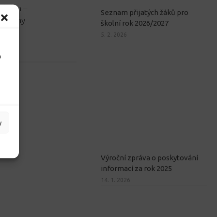
vý den –
Seznam přijatých žáků pro
anismy
školní rok 2026/2027
5. 2. 2026
o
y
Výroční zpráva o poskytování
informací za rok 2025
14. 1. 2026