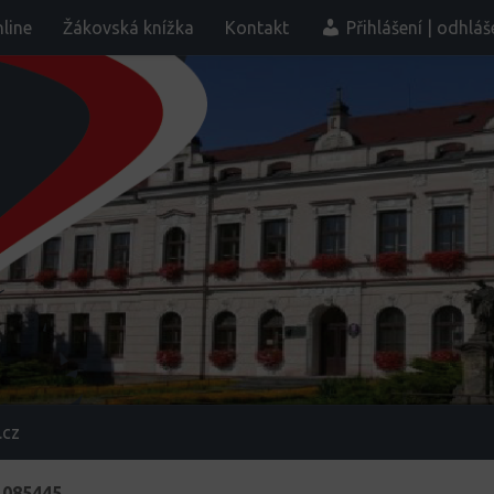
line
Žákovská knížka
Kontakt
Přihlášení | odhláš
.cz
_085445