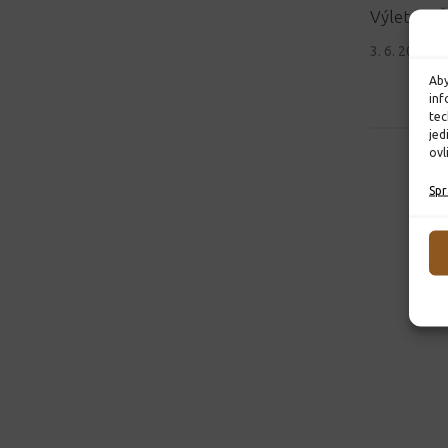
Výlet do Č
3. 6. 2026
Aby
inf
tec
jed
ovl
Spr