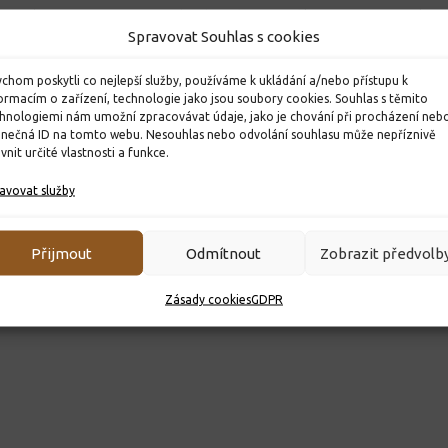
astolovic
Rozhodnutí o přijetí k
Projekto
Spravovat Souhlas s cookies
základnímu vzdělávání pro
Mikroorg
školní rok 2022/2023
13. 2. 2022
chom poskytli co nejlepší služby, používáme k ukládání a/nebo přístupu k
ormacím o zařízení, technologie jako jsou soubory cookies. Souhlas s těmito
27. 4. 2022
hnologiemi nám umožní zpracovávat údaje, jako je chování při procházení neb
inečná ID na tomto webu. Nesouhlas nebo odvolání souhlasu může nepříznivě
ivnit určité vlastnosti a funkce.
avovat služby
Přijmout
Odmítnout
Zobrazit předvolb
Zásady cookies
GDPR