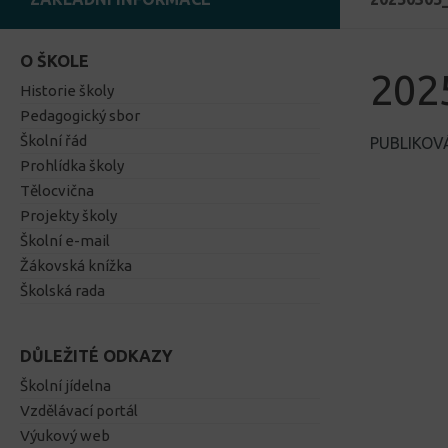
O ŠKOLE
202
Historie školy
Pedagogický sbor
Školní řád
PUBLIKO
Prohlídka školy
Tělocvična
Projekty školy
Školní e-mail
Žákovská knížka
Školská rada
DŮLEŽITÉ ODKAZY
Školní jídelna
Vzdělávací portál
Výukový web