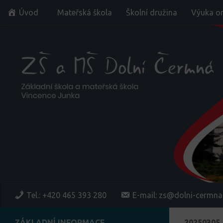
Úvod
Mateřská škola
Školní družina
Výuka on
Skip to content
Tel.: +420 465 393 280
E-mail: zs@dolni-cermna
ZÁKLADNÍ INFORMACE
20250305