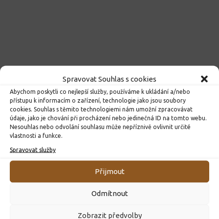
Spravovat Souhlas s cookies
Abychom poskytli co nejlepší služby, používáme k ukládání a/nebo
přístupu k informacím o zařízení, technologie jako jsou soubory
cookies. Souhlas s těmito technologiemi nám umožní zpracovávat
údaje, jako je chování při procházení nebo jedinečná ID na tomto webu.
Nesouhlas nebo odvolání souhlasu může nepříznivě ovlivnit určité
vlastnosti a funkce.
Spravovat služby
Přijmout
Odmítnout
ROZHODNUTÍ O PŘIJETÍ K PŘEDŠKOLNÍMU VZDĚLÁVÁNÍ
Zobrazit předvolby
PRO ROK 2026