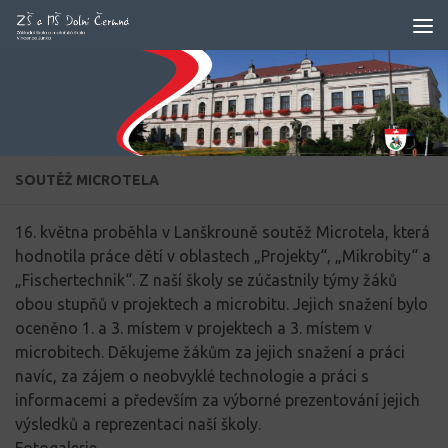
Skip to content
SOUTĚŽ MICROTELA
16. května proběhla v Lanškrouně soutěž Microtela, která
hodnotila práce dětí v oblastech „Projekty“, „Mikrobity“ a
„Fischertechnik“. Z naší školy se zúčastnily týmy žáků
obou stupňů v projektech a microbitu. Jejich snažení bylo
oceněno 1. a 3. místem v projektech a 3. místem v
microbitech. Děkujeme žákům za jejich snažení a práci
navíc, za zájem o neobvyklé technologie a práci s
informacemi a především za výborné prezentování jejich
výsledků a reprezentaci naší školy.
Fotogalerie