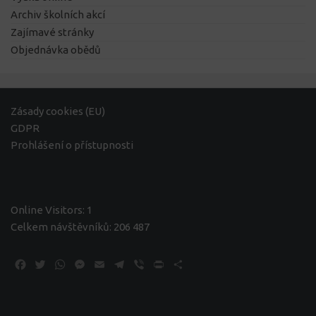
Archiv školních akcí
Zajímavé stránky
Objednávka obědů
Zásady cookies (EU)
GDPR
Prohlášení o přístupnosti
Online Visitors:
1
Celkem návštěvníků:
206 487
Facebook
Twitter
WhatsApp
Messenger
Email
Telegram
Viber
Print
Share