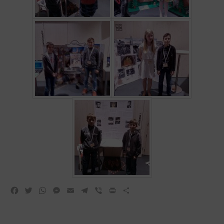
Facebook
Twitter
WhatsApp
Messenger
Email
Telegram
Viber
Print
Share