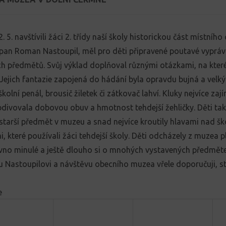
2. 5. navštívili žáci 2. třídy naší školy historickou část místní
pan Roman Nastoupil, měl pro děti připravené poutavé vypráv
h předmětů. Svůj výklad doplňoval různými otázkami, na které
Jejich fantazie zapojená do hádání byla opravdu bujná a velký
školní penál, brousič žiletek či zátkovač lahví. Kluky nejvíce za
divovala dobovou obuv a hmotnost tehdejší žehličky. Děti t
starší předmět v muzeu a snad nejvíce kroutily hlavami nad š
 které používali žáci tehdejší školy. Děti odcházely z muzea 
no minulé a ještě dlouho si o mnohých vystavených předměte
u Nastoupilovi a návštěvu obecního muzea vřele doporučuji, sto
e