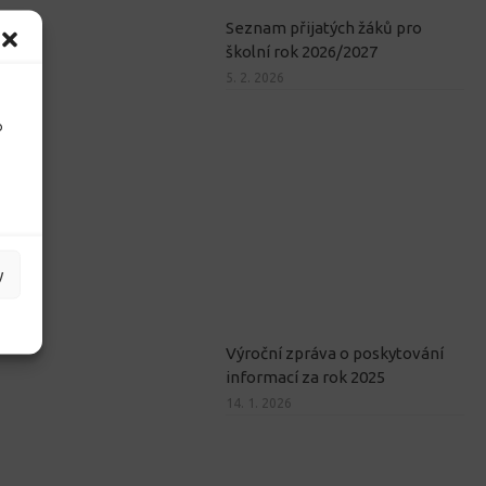
Seznam přijatých žáků pro
školní rok 2026/2027
5. 2. 2026
o
y
Výroční zpráva o poskytování
informací za rok 2025
14. 1. 2026