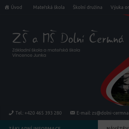
Úvod
Mateřská škola
Školní družina
Výuka on
Skip to content
Tel.: +420 465 393 280
E-mail: zs@dolni-cermna
ZÁKLADNÍ INFORMACE
NÁVŠTĚV