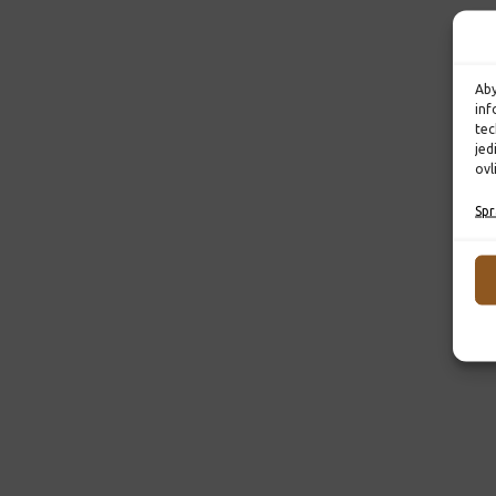
Aby
inf
tec
jed
ovl
Spr