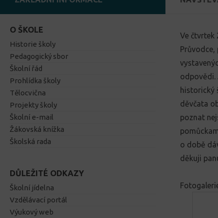
O ŠKOLE
Ve čtvrtek 
Historie školy
Průvodce, 
Pedagogický sbor
vystavenýc
Školní řád
odpovědi. 
Prohlídka školy
historický 
Tělocvična
děvčata ob
Projekty školy
Školní e-mail
poznat nej
Žákovská knížka
pomůckami,
Školská rada
o době dáv
děkuji pan
DŮLEŽITÉ ODKAZY
Fotogaleri
Školní jídelna
Vzdělávací portál
Výukový web