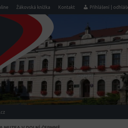
line
Žákovská knížka
Kontakt
Přihlášení | odhláš
.cz
A MUZEA V DOLNÍ ČERMNÉ