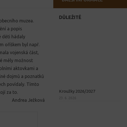
DŮLEŽITÉ
ho obecního muzea.
ění a popis
 děti hádaly
m oříškem byl např.
jímala vojenská část,
aké měly možnost
kolními aktovkami a
plné dojmů a poznatků
ch povídaly. Tímto
Kroužky 2026/2027
jí za to.
23. 6. 2026
Andrea Ježková