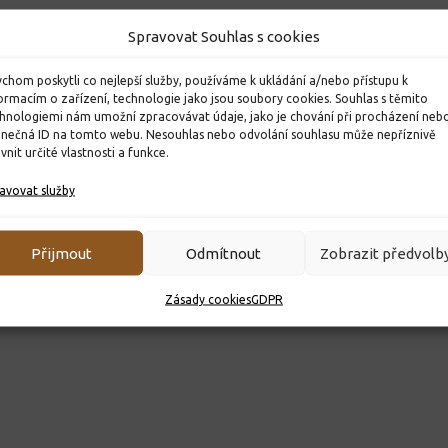
Spravovat Souhlas s cookies
chom poskytli co nejlepší služby, používáme k ukládání a/nebo přístupu k
ormacím o zařízení, technologie jako jsou soubory cookies. Souhlas s těmito
hnologiemi nám umožní zpracovávat údaje, jako je chování při procházení neb
inečná ID na tomto webu. Nesouhlas nebo odvolání souhlasu může nepříznivě
ivnit určité vlastnosti a funkce.
avovat služby
Přijmout
Odmítnout
Zobrazit předvolb
Zásady cookies
GDPR