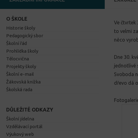
O ŠKOLE
Ve čtvrtek
Historie školy
to velmi z
Pedagogický sbor
něco vyrob
Školní řád
Prohlídka školy
Dne 30. kv
Tělocvična
jednotlivé 
Projekty školy
Školní e-mail
Svoboda ná
Žákovská knížka
dřevo dá o
Školská rada
Fotogaleri
DŮLEŽITÉ ODKAZY
Školní jídelna
Vzdělávací portál
Výukový web