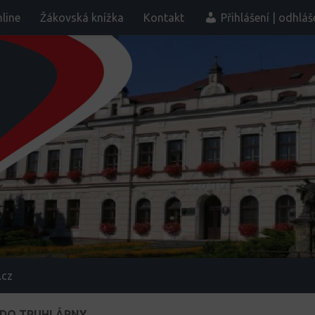
line
Žákovská knížka
Kontakt
Přihlášení | odhláš
.cz
 DO TRUHLÁRNY