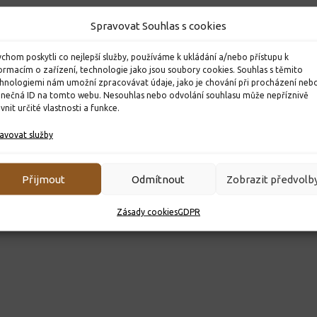
Spravovat Souhlas s cookies
chom poskytli co nejlepší služby, používáme k ukládání a/nebo přístupu k
ormacím o zařízení, technologie jako jsou soubory cookies. Souhlas s těmito
hnologiemi nám umožní zpracovávat údaje, jako je chování při procházení neb
inečná ID na tomto webu. Nesouhlas nebo odvolání souhlasu může nepříznivě
ivnit určité vlastnosti a funkce.
avovat služby
Přijmout
Odmítnout
Zobrazit předvolb
Zásady cookies
GDPR