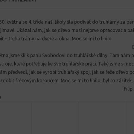
 30. května se 4. třída naší školy šla podívat do truhlárny za 
ajímavé. Ukázal nám, jak se dřevo musí nejprve opracovat a pak
it – třeba trámy na dveře a okna. Moc se mi to líbilo.
ětna jsme šli k panu Svobodovi do truhlářské dílny. Tam nám
stroje, které potřebuje ke své truhlářské práci. Také jsme si něc
m předvedl, jak se vyrobí truhlářský spoj, jak se řeže dřevo p
zdobit frézovým kotoučem. Moc se mi to líbilo, byl to zážitek
Fili
e