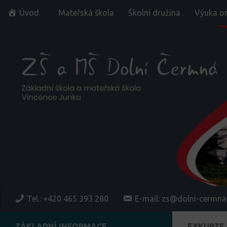
Úvod
Mateřská škola
Školní družina
Výuka on
Skip to content
Tel.: +420 465 393 280
E-mail: zs@dolni-cermna
ZÁKLADNÍ INFORMACE
EXKURZE