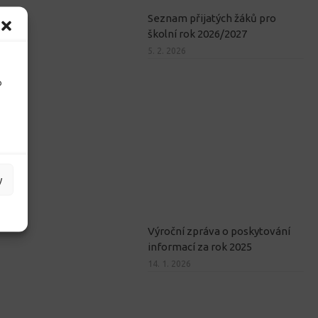
Seznam přijatých žáků pro
školní rok 2026/2027
5. 2. 2026
o
y
Výroční zpráva o poskytování
informací za rok 2025
14. 1. 2026