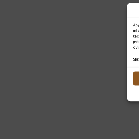
Aby
inf
tec
jed
ovl
Spr