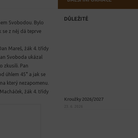
DŮLEŽITÉ
panem Svobodou. Bylo
 se z něj dá teprve
Dan Mareš, žák 4. třídy
 pan Svoboda ukázal
o zkusili. Pan
od úhlem 45° a jak se
, na který nezapomenu.
p Macháček, žák 4. třídy
Kroužky 2026/2027
23. 6. 2026