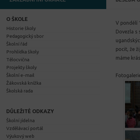
O ŠKOLE
V pondělí 
Historie školy
Dovezla s 
Pedagogický sbor
ugandských
Školní řád
pocit, že ž
Prohlídka školy
máme krásn
Tělocvična
Projekty školy
Školní e-mail
Fotogaleri
Žákovská knížka
Školská rada
DŮLEŽITÉ ODKAZY
Školní jídelna
Vzdělávací portál
Výukový web