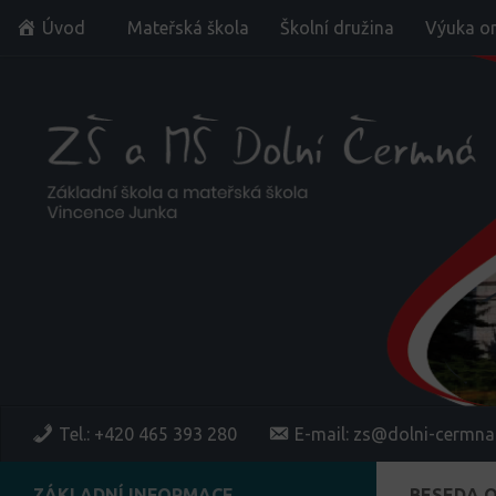
Úvod
Mateřská škola
Školní družina
Výuka on
Skip to content
Tel.: +420 465 393 280
E-mail: zs@dolni-cermna
ZÁKLADNÍ INFORMACE
BESEDA 