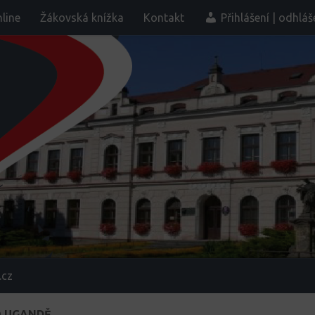
line
Žákovská knížka
Kontakt
Přihlášení | odhláš
.cz
O UGANDĚ