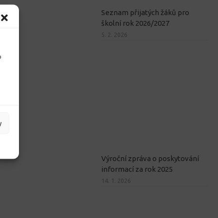
Seznam přijatých žáků pro
školní rok 2026/2027
5. 2. 2026
o
y
Výroční zpráva o poskytování
informací za rok 2025
14. 1. 2026