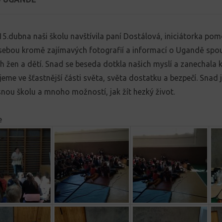
15.dubna naši školu navštívila paní Dostálová, iniciátorka po
sebou kromě zajímavých fotografií a informací o Ugandě spo
 žen a dětí. Snad se beseda dotkla našich myslí a zanechala 
ijeme ve šťastnější části světa, světa dostatku a bezpečí. Snad j
ou školu a mnoho možností, jak žít hezký život.
e