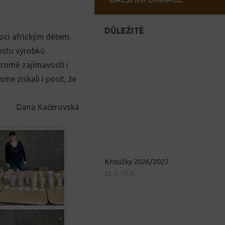
DŮLEŽITÉ
moci africkým dětem.
ustu výrobků
kromě zajímavostí i
sme získali i pocit, že
Dana Kačerovská
Kroužky 2026/2027
23. 6. 2026