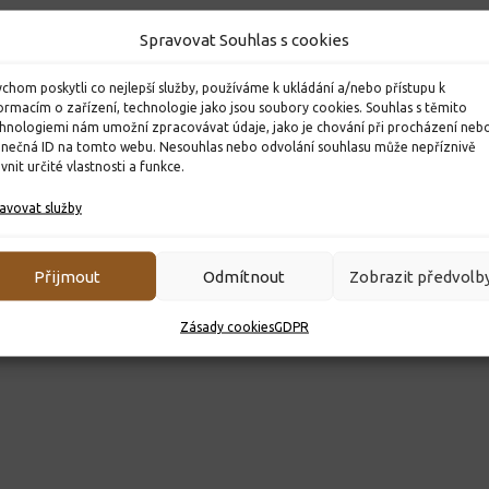
Spravovat Souhlas s cookies
chom poskytli co nejlepší služby, používáme k ukládání a/nebo přístupu k
ormacím o zařízení, technologie jako jsou soubory cookies. Souhlas s těmito
hnologiemi nám umožní zpracovávat údaje, jako je chování při procházení neb
inečná ID na tomto webu. Nesouhlas nebo odvolání souhlasu může nepříznivě
ivnit určité vlastnosti a funkce.
avovat služby
Přijmout
Odmítnout
Zobrazit předvolb
Zásady cookies
GDPR