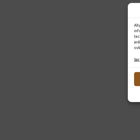
Aby
inf
tec
jed
ovl
Spr