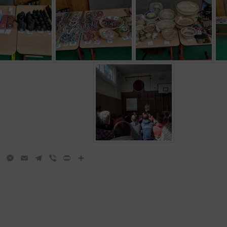
ok
tter
WhatsApp
Messenger
Email
Telegram
Viber
Print
Share