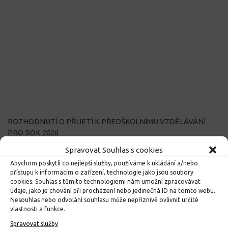
ROZHODNUTÍ O PŘIJETÍ K PŘEDŠKOLNÍMU VZDĚLÁVÁNÍ
PRO ROK 2026
10. 4. 2026
Spravovat Souhlas s cookies
Abychom poskytli co nejlepší služby, používáme k ukládání a/nebo
přístupu k informacím o zařízení, technologie jako jsou soubory
cookies. Souhlas s těmito technologiemi nám umožní zpracovávat
údaje, jako je chování při procházení nebo jedinečná ID na tomto webu.
Nesouhlas nebo odvolání souhlasu může nepříznivě ovlivnit určité
vlastnosti a funkce.
Spravovat služby