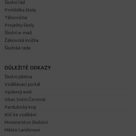
Školní řád
Prohlídka školy
Tělocvična
Projekty školy
Školní e-mail
Žákovská knížka
Školská rada
DŮLEŽITÉ ODKAZY
Školní jídelna
Vzdělávací portál
Výukový web
Obec Dolní Čermná
Pardubický kraj
Klíč ke vzdělání
Ministerstvo školství
Město Lanškroun