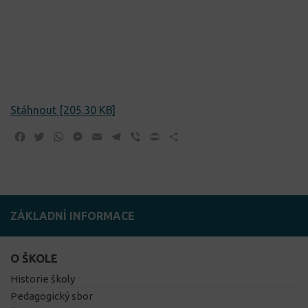
Stáhnout [205.30 KB]
Facebook
Twitter
WhatsApp
Messenger
Email
Telegram
Viber
Print
Share
ZÁKLADNÍ INFORMACE
O ŠKOLE
Historie školy
Pedagogický sbor