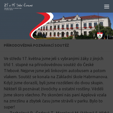
Skip to content
PŘÍRODOVĚDNÁ POZNÁVACÍ SOUTĚŽ
Ve středu 17. května jsme jeli s vybranými žáky z jiných
tříd 1. stupně na přírodovědnou soutěž do České
Třebové. Nejprve jsme jeli linkovým autobusem a potom
vlakem. Soutěž se konala na Základní škole Habrmanova.
Když jsme dorazili, byli jsme rozděleni do dvou skupin.
Někteří šli poznávat živočichy a ostatní rostliny. Věděli
jsme skoro všechno. Po skončení nás paní Applová vzala
na zmrzlinu a zbytek času jsme strávili v parku. Bylo to
super!
Zachařová R., Čadová T., Marešová M. (žákyně 5. třídy)