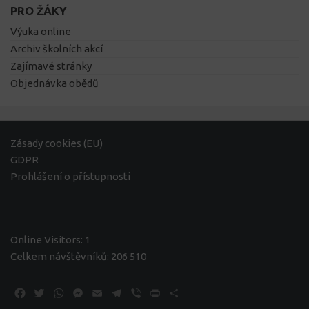
PRO ŽÁKY
Výuka online
Archiv školních akcí
Zajímavé stránky
Objednávka obědů
Zásady cookies (EU)
GDPR
Prohlášení o přístupnosti
Online Visitors:
1
Celkem návštěvníků:
206 510
Facebook
Twitter
WhatsApp
Messenger
Email
Telegram
Viber
Print
Share