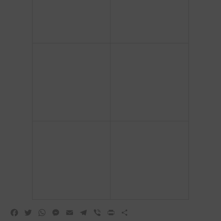
Facebook
Twitter
WhatsApp
Messenger
Email
Telegram
Viber
Print
Share