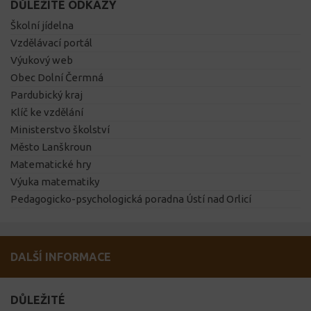
DŮLEŽITÉ ODKAZY
Školní jídelna
Vzdělávací portál
Výukový web
Obec Dolní Čermná
Pardubický kraj
Klíč ke vzdělání
Ministerstvo školství
Město Lanškroun
Matematické hry
Výuka matematiky
Pedagogicko-psychologická poradna Ústí nad Orlicí
DALŠÍ INFORMACE
DŮLEŽITÉ