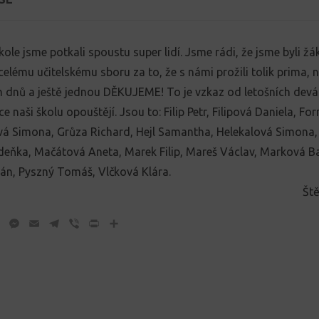
kole jsme potkali spoustu super lidí. Jsme rádi, že jsme byli žák
elému učitelskému sboru za to, že s námi prožili tolik prima, 
 dnů a ještě jednou DĚKUJEME! To je vzkaz od letošních deváť
e naši školu opouštějí. Jsou to: Filip Petr, Filipová Daniela, F
 Simona, Grůza Richard, Hejl Samantha, Helekalová Simona,
eňka, Mačátová Aneta, Marek Filip, Mareš Václav, Marková Ba
pán, Pyszný Tomáš, Vlčková Klára.
Ště
ok
tter
WhatsApp
Messenger
Email
Telegram
Viber
Print
Share