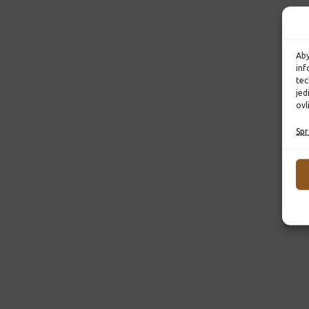
Aby
inf
tec
jed
ovl
Spr