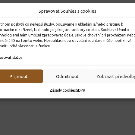
Spravovat Souhlas s cookies
chom poskytli co nejlepší služby, používáme k ukládání a/nebo přístupu k
ormacím o zařízení, technologie jako jsou soubory cookies. Souhlas s těmito
hnologiemi nám umožní zpracovávat údaje, jako je chování při procházení neb
inečná ID na tomto webu. Nesouhlas nebo odvolání souhlasu může nepříznivě
ivnit určité vlastnosti a funkce.
avovat služby
Přijmout
Odmítnout
Zobrazit předvolb
Zásady cookies
GDPR