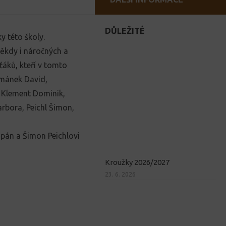
DŮLEŽITÉ
y této školy.
někdy i náročných a
áků, kteří v tomto
ormánek David,
 Klement Dominik,
rbora, Peichl Šimon,
pán a Šimon Peichlovi
Kroužky 2026/2027
23. 6. 2026