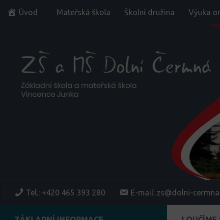
Úvod
Mateřská škola
Školní družina
Výuka on
Skip to content
Tel.: +420 465 393 280
E-mail: zs@dolni-cermna
ZÁKLADNÍ INFORMACE
LOUČÍME 