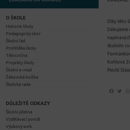
O ŠKOLE
Díky této š
Historie školy
Děkujeme c
Pedagogický sbor
napínavých
Školní řád
školním roc
Prohlídka školy
Formánková
Tělocvična
Kohlová Zd
Projekty školy
Školní e-mail
Peichl Ště
Žákovská knížka
Školská rada
Facebo
Twi
DŮLEŽITÉ ODKAZY
Školní jídelna
Vzdělávací portál
Výukový web