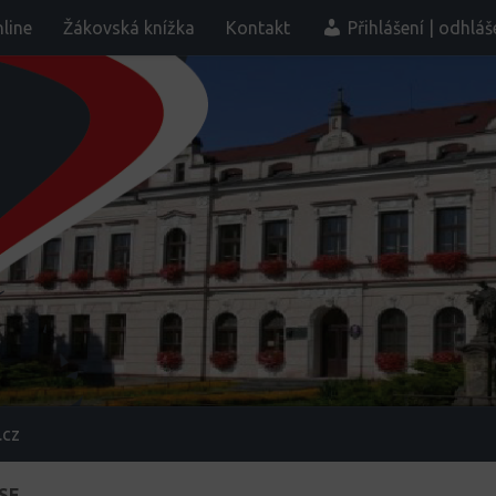
line
Žákovská knížka
Kontakt
Přihlášení | odhláš
.cz
SE