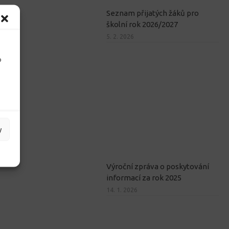
Seznam přijatých žáků pro
školní rok 2026/2027
5. 2. 2026
o
y
Výroční zpráva o poskytování
informací za rok 2025
14. 1. 2026