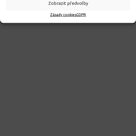
ROZHODNUTÍ O PŘIJETÍ K PŘEDŠKOLNÍMU VZDĚLÁVÁNÍ
Zobrazit předvolby
PRO ROK 2026
Zásady cookies
GDPR
10. 4. 2026