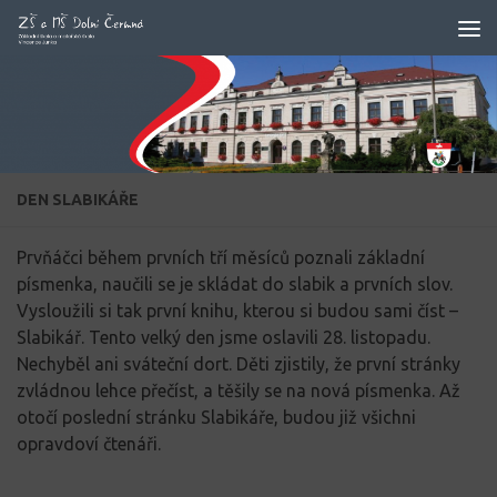
Skip to content
DEN SLABIKÁŘE
Prvňáčci během prvních tří měsíců poznali základní
písmenka, naučili se je skládat do slabik a prvních slov.
Vysloužili si tak první knihu, kterou si budou sami číst –
Slabikář. Tento velký den jsme oslavili 28. listopadu.
Nechyběl ani sváteční dort. Děti zjistily, že první stránky
zvládnou lehce přečíst, a těšily se na nová písmenka. Až
otočí poslední stránku Slabikáře, budou již všichni
opravdoví čtenáři.