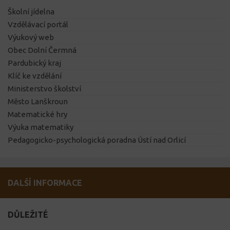
Školní jídelna
Vzdělávací portál
Výukový web
Obec Dolní Čermná
Pardubický kraj
Klíč ke vzdělání
Ministerstvo školství
Město Lanškroun
Matematické hry
Výuka matematiky
Pedagogicko-psychologická poradna Ústí nad Orlicí
DALŠÍ INFORMACE
DŮLEŽITÉ