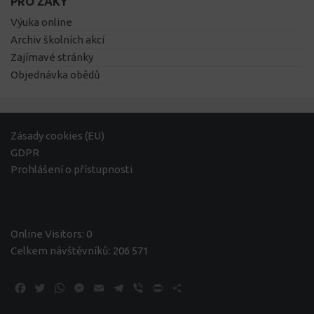
PRO ŽÁKY
Výuka online
Archiv školních akcí
Zajímavé stránky
Objednávka obědů
Zásady cookies (EU)
GDPR
Prohlášení o přístupnosti
Online Visitors:
0
Celkem návštěvníků:
206 571
Facebook
Twitter
WhatsApp
Messenger
Email
Telegram
Viber
Print
Share