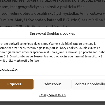
 školu reprezentovali tři vítězové školního kola. Soutěž byla ro
asem, test geografických znalostí a praktická část.
i vedli velmi dobře a dosáhli skvělých výsledků. Anna Kotová v k
. místo. Matyáš Svoboda v kategorii B (7. třída) se umístil na 
tegorii C (8. a 9. třída) získal 10. místo.
žícím děkujeme za skvělou reprezentaci školy a gratulujeme k
Spravovat Souhlas s cookies
vá
chom poskytli co nejlepší služby, používáme k ukládání a/nebo přístupu k
ormacím o zařízení, technologie jako jsou soubory cookies. Souhlas s těmito
hnologiemi nám umožní zpracovávat údaje, jako je chování při procházení neb
inečná ID na tomto webu. Nesouhlas nebo odvolání souhlasu může nepříznivě
ivnit určité vlastnosti a funkce.
avovat služby
Přijmout
Odmítnout
Zobrazit předvolb
Zásady cookies
GDPR