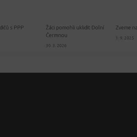
dičů s PPP
Žáci pomohli uklidit Dolní
Zveme na
Čermnou
1. 9. 2025
30. 3. 2026