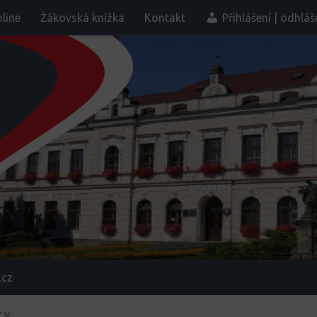
line
Žákovská knížka
Kontakt
Přihlášení | odhláš
.cz
TY