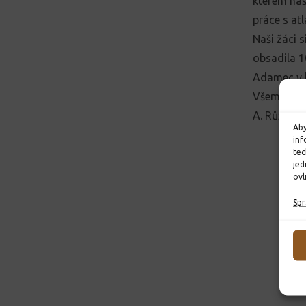
kterém naši
práce s atl
Naši žáci s
obsadila 10
Adamec v ka
Všem soutě
A. Růžičko
Aby
inf
tec
jed
ovl
Spr