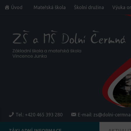
Úvod
Mateřská škola
Školní družina
Výuka on
Skip to content
Tel.: +420 465 393 280
E-mail: zs@dolni-cermna
ZÁKLADNÍ INFORMACE
AKTUALI