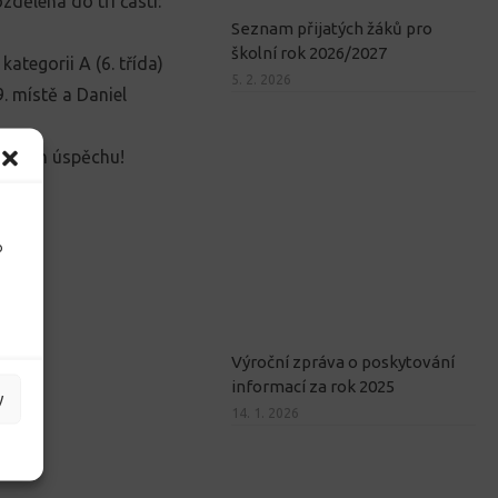
zdělena do tří částí:
Seznam přijatých žáků pro
školní rok 2026/2027
ategorii A (6. třída)
5. 2. 2026
9. místě a Daniel
 jejich úspěchu!
o
Výroční zpráva o poskytování
informací za rok 2025
y
14. 1. 2026