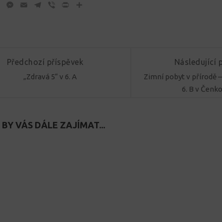
ok
tter
WhatsApp
Messenger
Email
Telegram
Viber
Print
Share
Předchozí příspěvek
Následující 
„Zdravá 5“ v 6. A
Zimní pobyt v přírodě –
6. B v Čenko
BY VÁS DÁLE ZAJÍMAT...