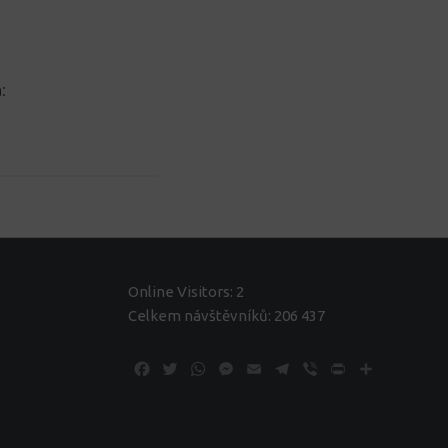
:
Online Visitors:
2
Celkem návštěvníků:
206 437
Facebook
Twitter
WhatsApp
Messenger
Email
Telegram
Viber
Print
Share