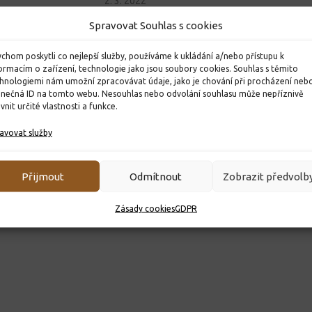
2. 3. 2022
Spravovat Souhlas s cookies
chom poskytli co nejlepší služby, používáme k ukládání a/nebo přístupu k
ormacím o zařízení, technologie jako jsou soubory cookies. Souhlas s těmito
hnologiemi nám umožní zpracovávat údaje, jako je chování při procházení neb
inečná ID na tomto webu. Nesouhlas nebo odvolání souhlasu může nepříznivě
ivnit určité vlastnosti a funkce.
avovat služby
Přijmout
Odmítnout
Zobrazit předvolb
Zásady cookies
GDPR