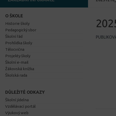
O ŠKOLE
202
Historie školy
Pedagogický sbor
Školní řád
PUBLIKO
Prohlídka školy
Tělocvična
Projekty školy
Školní e-mail
Žákovská knížka
Školská rada
DŮLEŽITÉ ODKAZY
Školní jídelna
Vzdělávací portál
Výukový web