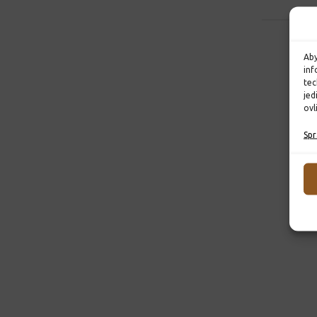
Aby
inf
tec
jed
ovl
Spr