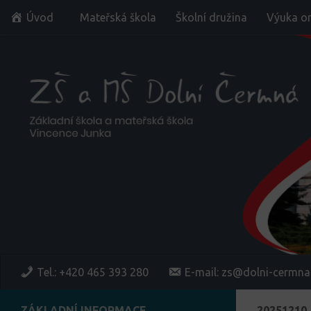
Úvod
Mateřská škola
Školní družina
Výuka on
Skip to content
Tel.: +420 465 393 280
E-mail: zs@dolni-cermna
ZÁKLADNÍ INFORMACE
20251210