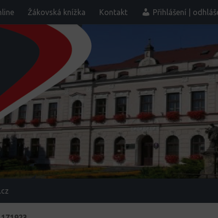
line
Žákovská knížka
Kontakt
Přihlášení | odhláš
.cz
_171923