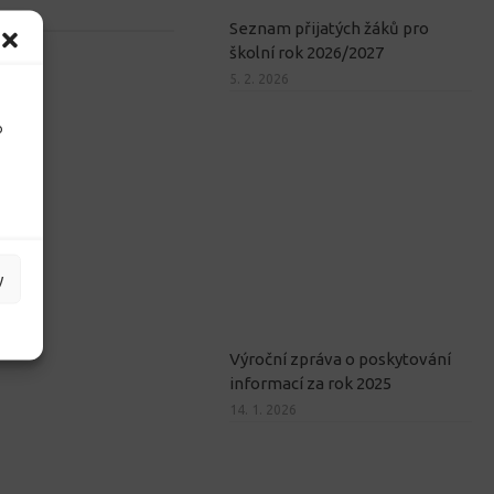
Seznam přijatých žáků pro
školní rok 2026/2027
5. 2. 2026
o
y
Výroční zpráva o poskytování
informací za rok 2025
14. 1. 2026