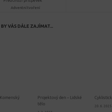
Předchozí příspěvek
Adventní tvoření
BY VÁS DÁLE ZAJÍMAT...
 Komenský
Projektový den – Lidské
Cyklistick
tělo
20. 6. 2025