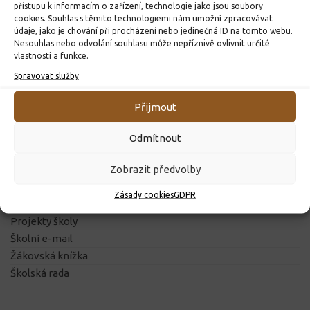
přístupu k informacím o zařízení, technologie jako jsou soubory
cookies. Souhlas s těmito technologiemi nám umožní zpracovávat
údaje, jako je chování při procházení nebo jedinečná ID na tomto webu.
Nesouhlas nebo odvolání souhlasu může nepříznivě ovlivnit určité
vlastnosti a funkce.
ZÁKLADNÍ INFORMACE
Spravovat služby
Přijmout
O ŠKOLE
Historie školy
Odmítnout
Pedagogický sbor
Zobrazit předvolby
Školní řád
Prohlídka školy
Zásady cookies
GDPR
Tělocvična
Projekty školy
Školní e-mail
Žákovská knížka
Školská rada