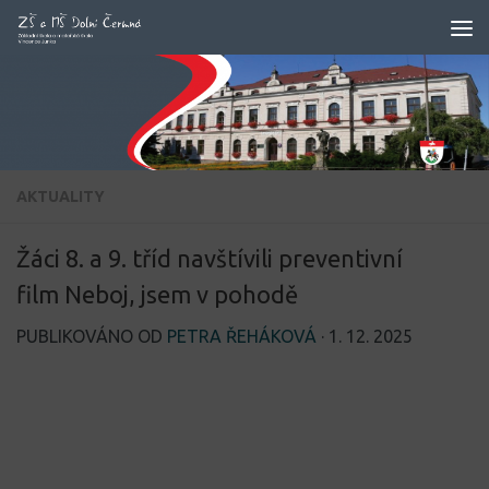
Skip to content
AKTUALITY
Žáci 8. a 9. tříd navštívili preventivní
film Neboj, jsem v pohodě
PUBLIKOVÁNO OD
PETRA ŘEHÁKOVÁ
·
1. 12. 2025