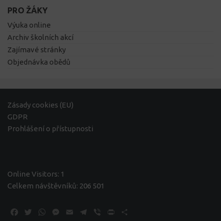
PRO ŽÁKY
Výuka online
Archiv školních akcí
Zajímavé stránky
Objednávka obědů
Zásady cookies (EU)
GDPR
Prohlášení o přístupnosti
Online Visitors:
1
Celkem návštěvníků:
206 501
Facebook
Twitter
WhatsApp
Messenger
Email
Telegram
Viber
Print
Share