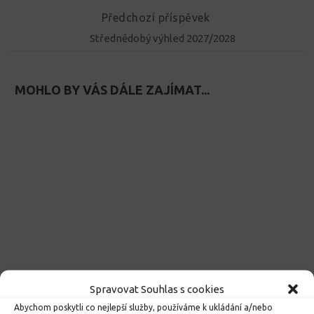
Předchozí příspěvek
Střednědobý výhled 2027/2028
MOHLO BY VÁS DÁLE ZAJÍMAT...
Beseda s ilustrátorkou
Seznam přijatých žáků pro
Spravovat Souhlas s cookies
Veronikou Balcarovou
školní rok 2026/2027
Abychom poskytli co nejlepší služby, používáme k ukládání a/nebo
25. 3. 2023
5. 2. 2026