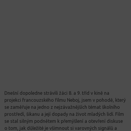
Dnešní dopoledne strávili žáci 8. a 9. tříd v kině na
projekci francouzského filmu
Neboj, jsem v pohodě
, který
se zaměřuje na jedno z nejzávažnějších témat školního
prostředí, šikanu a její dopady na život mladých lidí. Film
se stal silným podnětem k přemýšlení a otevření diskuse
o tom, jak důležité je všimnout si varovných signálů a