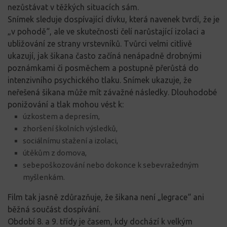
nezůstávat v těžkých situacích sám.
Snímek sleduje dospívající dívku, která navenek tvrdí, že je
„v pohodě“, ale ve skutečnosti čelí narůstající izolaci a
ubližování ze strany vrstevníků. Tvůrci velmi citlivě
ukazují, jak šikana často začíná nenápadně drobnými
poznámkami či posměchem a postupně přerůstá do
intenzivního psychického tlaku. Snímek ukazuje, že
neřešená šikana může mít závažné následky. Dlouhodobé
ponižování a tlak mohou vést k:
úzkostem a depresím,
zhoršení školních výsledků,
sociálnímu stažení a izolaci,
útěkům z domova,
sebepoškozování nebo dokonce k sebevražedným
myšlenkám.
Film tak jasně zdůrazňuje, že šikana není „legrace“ ani
běžná součást dospívání.
Období 8. a 9. třídy je časem, kdy dochází k velkým