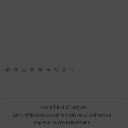
Facebook
Twitter
WhatsApp
Messenger
Email
Telegram
Viber
Print
Share
Následující příspěvek
Žáci 8. třídy si vyzkoušeli řemesla na SŠ technické a
dopravní Gustava Habrmana