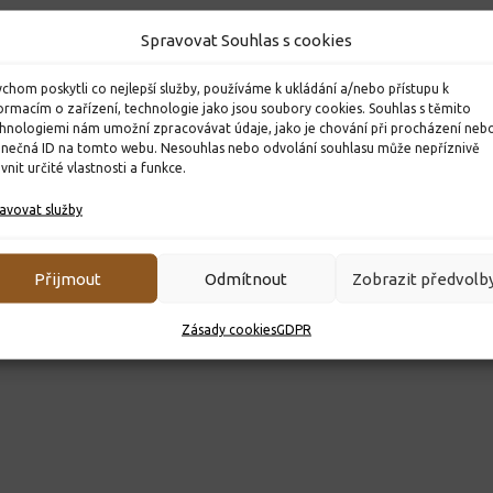
Spravovat Souhlas s cookies
chom poskytli co nejlepší služby, používáme k ukládání a/nebo přístupu k
ormacím o zařízení, technologie jako jsou soubory cookies. Souhlas s těmito
hnologiemi nám umožní zpracovávat údaje, jako je chování při procházení neb
inečná ID na tomto webu. Nesouhlas nebo odvolání souhlasu může nepříznivě
ivnit určité vlastnosti a funkce.
avovat služby
Přijmout
Odmítnout
Zobrazit předvolb
Zásady cookies
GDPR