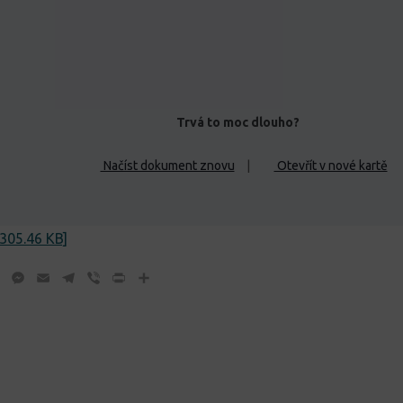
Trvá to moc dlouho?
Načíst dokument znovu
|
Otevřít v nové kartě
305.46 KB]
ok
tter
WhatsApp
Messenger
Email
Telegram
Viber
Print
Share