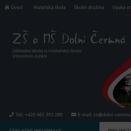
Úvod
Mateřská škola
Školní družina
Výuka on
Skip to content
Tel.: +420 465 393 280
E-mail: zs@dolni-cermna
ZÁKLADNÍ INFORMACE
PROJEKTY