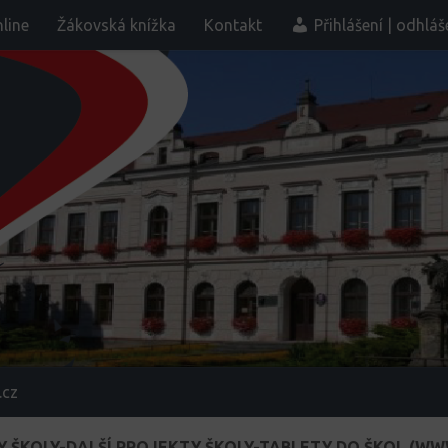
line
Žákovská knížka
Kontakt
Přihlášení | odhláš
.cz
 ŠKOLY-DALŠÍ PROJEKTY ŠKOLY-TABLETY DO ŠKOL (W