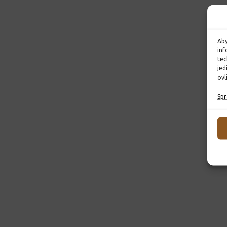
Aby
inf
tec
jed
ovl
Spr