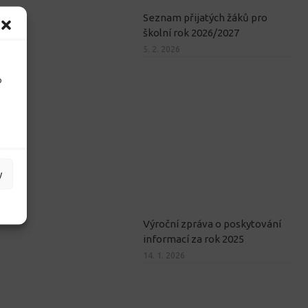
Seznam přijatých žáků pro
školní rok 2026/2027
5. 2. 2026
o
y
Výroční zpráva o poskytování
informací za rok 2025
14. 1. 2026