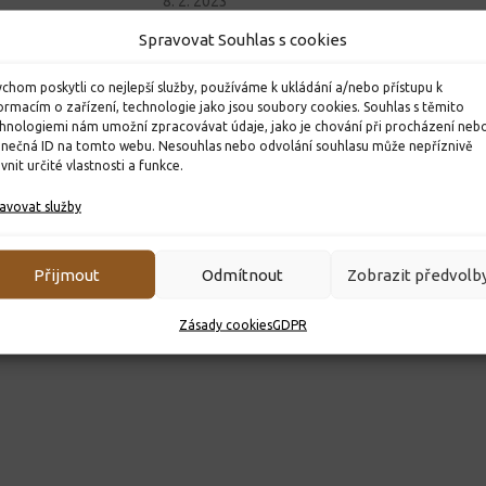
8. 2. 2023
Spravovat Souhlas s cookies
chom poskytli co nejlepší služby, používáme k ukládání a/nebo přístupu k
ormacím o zařízení, technologie jako jsou soubory cookies. Souhlas s těmito
hnologiemi nám umožní zpracovávat údaje, jako je chování při procházení neb
inečná ID na tomto webu. Nesouhlas nebo odvolání souhlasu může nepříznivě
ivnit určité vlastnosti a funkce.
avovat služby
Přijmout
Odmítnout
Zobrazit předvolb
Zásady cookies
GDPR