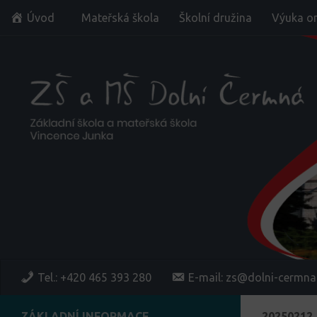
Úvod
Mateřská škola
Školní družina
Výuka on
Skip to content
Tel.: +420 465 393 280
E-mail: zs@dolni-cermna
ZÁKLADNÍ INFORMACE
20250212