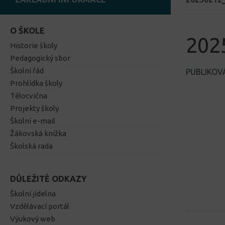
O ŠKOLE
202
Historie školy
Pedagogický sbor
Školní řád
PUBLIKO
Prohlídka školy
Tělocvična
Projekty školy
Školní e-mail
Žákovská knížka
Školská rada
DŮLEŽITÉ ODKAZY
Školní jídelna
Vzdělávací portál
Výukový web