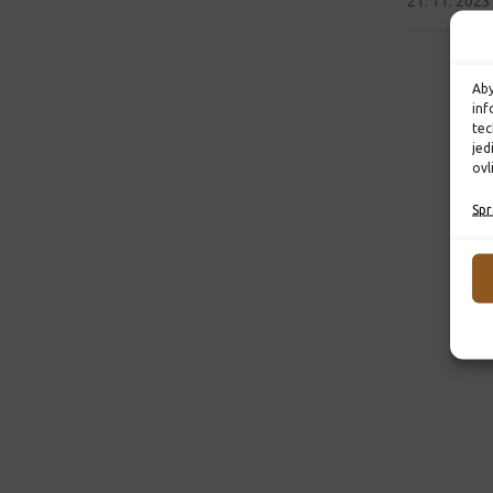
21. 11. 2023
Aby
inf
tec
jed
ovl
Spr