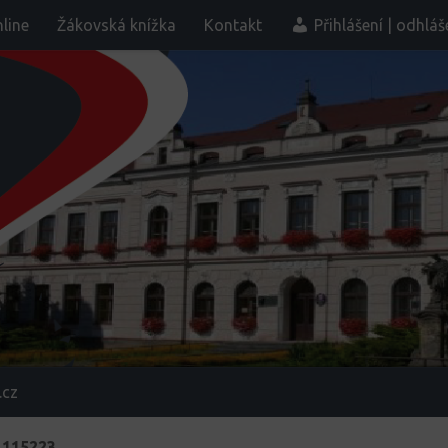
line
Žákovská knížka
Kontakt
Přihlášení | odhláš
.cz
_115223