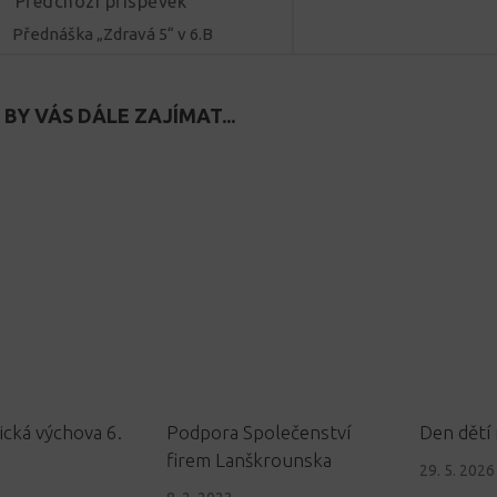
Předchozí příspěvek
Přednáška „Zdravá 5“ v 6.B
BY VÁS DÁLE ZAJÍMAT...
ická výchova 6.
Podpora Společenství
Den dětí 
firem Lanškrounska
29. 5. 2026