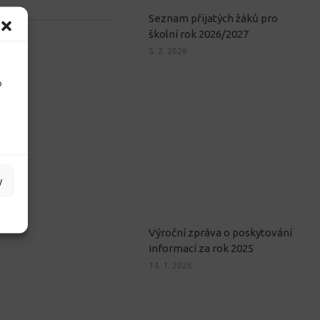
Seznam přijatých žáků pro
školní rok 2026/2027
5. 2. 2026
o
y
Výroční zpráva o poskytování
informací za rok 2025
14. 1. 2026