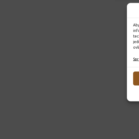
Aby
inf
tec
jed
ovl
Spr