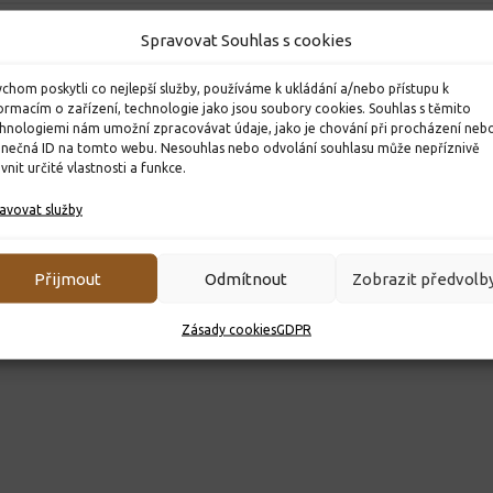
Spravovat Souhlas s cookies
chom poskytli co nejlepší služby, používáme k ukládání a/nebo přístupu k
ormacím o zařízení, technologie jako jsou soubory cookies. Souhlas s těmito
hnologiemi nám umožní zpracovávat údaje, jako je chování při procházení neb
inečná ID na tomto webu. Nesouhlas nebo odvolání souhlasu může nepříznivě
ivnit určité vlastnosti a funkce.
avovat služby
Přijmout
Odmítnout
Zobrazit předvolb
Zásady cookies
GDPR