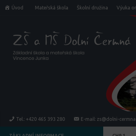
Úvod
Mateřská škola
Školní družina
Výuka on
Skip to content
Tel.: +420 465 393 280
E-mail: zs@dolni-cermna
ZÁKLADNÍ INFORMACE
CH9 1