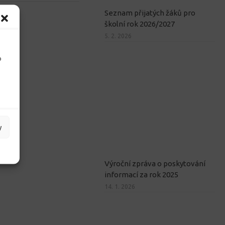
Seznam přijatých žáků pro
školní rok 2026/2027
5. 2. 2026
o
y
Výroční zpráva o poskytování
informací za rok 2025
14. 1. 2026