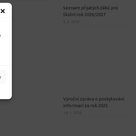
Seznam přijatých žáků pro
školní rok 2026/2027
5. 2. 2026
o
y
Výroční zpráva o poskytování
informací za rok 2025
14. 1. 2026