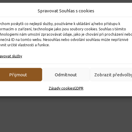
Spravovat Souhlas s cookies
chom poskytli co nejlepší služby, používáme k ukládání a/nebo přístupu k
ormacím o zařízení, technologie jako jsou soubory cookies. Souhlas s těmito
hnologiemi nám umožní zpracovávat údaje, jako je chování při procházení neb
inečná ID na tomto webu. Nesouhlas nebo odvolání souhlasu může nepříznivě
ivnit určité vlastnosti a funkce.
avovat služby
Přijmout
Odmítnout
Zobrazit předvolb
Zásady cookies
GDPR