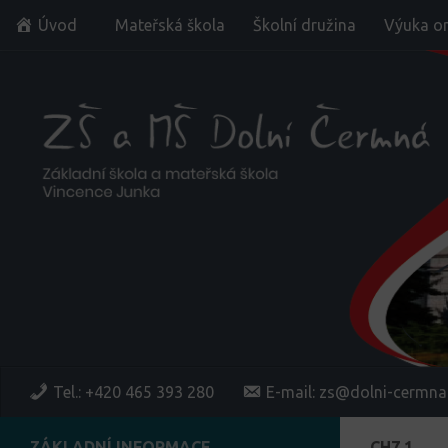
Úvod
Mateřská škola
Školní družina
Výuka on
Skip to content
Tel.: +420 465 393 280
E-mail: zs@dolni-cermna
ZÁKLADNÍ INFORMACE
CH7 1