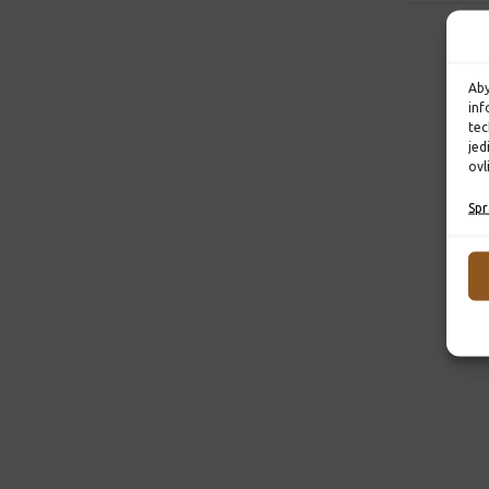
Aby
inf
tec
jed
ovl
Spr