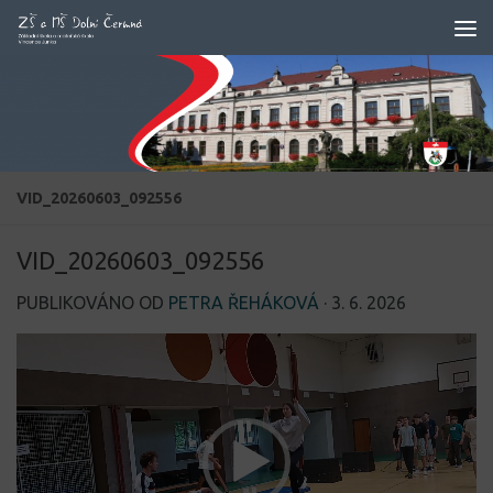
Skip to content
VID_20260603_092556
VID_20260603_092556
PUBLIKOVÁNO OD
PETRA ŘEHÁKOVÁ
·
3. 6. 2026
Video
přehrávač