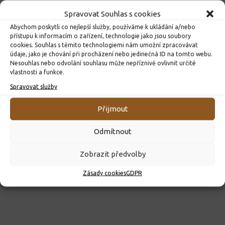
Spravovat Souhlas s cookies
Abychom poskytli co nejlepší služby, používáme k ukládání a/nebo
přístupu k informacím o zařízení, technologie jako jsou soubory
cookies. Souhlas s těmito technologiemi nám umožní zpracovávat
údaje, jako je chování při procházení nebo jedinečná ID na tomto webu.
Nesouhlas nebo odvolání souhlasu může nepříznivě ovlivnit určité
vlastnosti a funkce.
ROZHODNUTÍ O PŘIJETÍ K PŘEDŠKOLNÍMU VZDĚLÁVÁNÍ
Spravovat služby
PRO ROK 2026
10. 4. 2026
Přijmout
Odmítnout
Zobrazit předvolby
Zásady cookies
GDPR