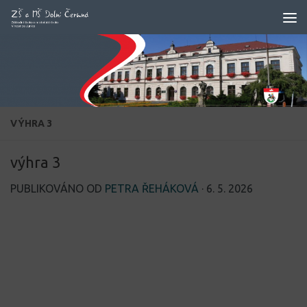
Skip to content
VÝHRA 3
výhra 3
PUBLIKOVÁNO OD
PETRA ŘEHÁKOVÁ
·
6. 5. 2026