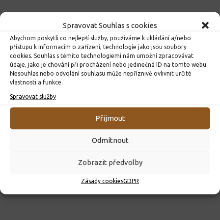
Spravovat Souhlas s cookies
Abychom poskytli co nejlepší služby, používáme k ukládání a/nebo
přístupu k informacím o zařízení, technologie jako jsou soubory
cookies. Souhlas s těmito technologiemi nám umožní zpracovávat
údaje, jako je chování při procházení nebo jedinečná ID na tomto webu.
Nesouhlas nebo odvolání souhlasu může nepříznivě ovlivnit určité
vlastnosti a funkce.
Spravovat služby
ROZHODNUTÍ O PŘIJETÍ K PŘEDŠKOLNÍMU VZDĚLÁVÁNÍ
PRO ROK 2026
Přijmout
10. 4. 2026
Odmítnout
Zobrazit předvolby
Zásady cookies
GDPR