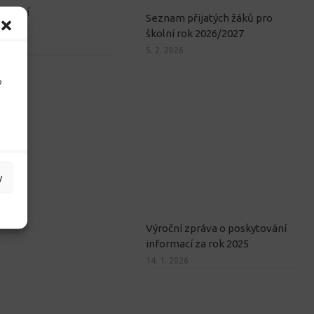
volání
Seznam přijatých žáků pro
školní rok 2026/2027
2
5. 2. 2026
o
y
Výroční zpráva o poskytování
informací za rok 2025
14. 1. 2026