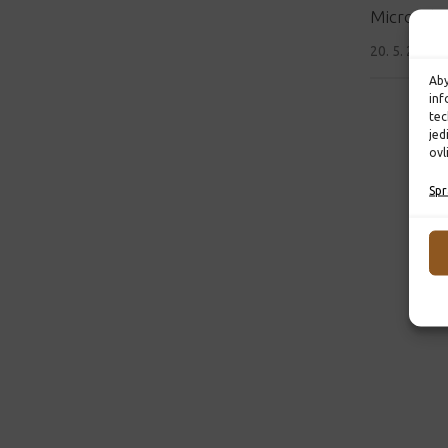
Microtela
20. 5. 2023
Aby
inf
tec
jed
ovl
Spr