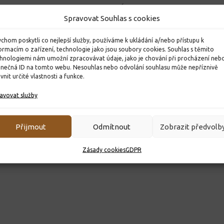
 2023
CYKLISTICKÝ KURZ
Volba po
Spravovat Souhlas s cookies
31. 5. 2022
10. 11. 202
chom poskytli co nejlepší služby, používáme k ukládání a/nebo přístupu k
ormacím o zařízení, technologie jako jsou soubory cookies. Souhlas s těmito
hnologiemi nám umožní zpracovávat údaje, jako je chování při procházení neb
inečná ID na tomto webu. Nesouhlas nebo odvolání souhlasu může nepříznivě
ivnit určité vlastnosti a funkce.
avovat služby
Přijmout
Odmítnout
Zobrazit předvolb
Zásady cookies
GDPR