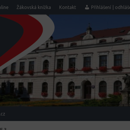
line
Žákovská knížka
Kontakt
Přihlášení | odhláš
.cz
E 3