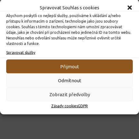
Spravovat Souhlas s cookies
Abychom poskytli co nejlepší služby, používáme k ukládání a/nebo
přístupu k informacím o zařízení, technologie jako jsou soubory
cookies. Souhlas s těmito technologiemi nám umožní zpracovávat
údaje, jako je chování při procházení nebo jedinečná ID na tomto webu.
Nesouhlas nebo odvolání souhlasu může nepříznivě ovlivnit určité
vlastnosti a funkce.
ROZHODNUTÍ O PŘIJETÍ K PŘEDŠKOLNÍMU VZDĚLÁVÁNÍ
PRO ROK 2026
Spravovat služby
10. 4. 2026
Přijmout
Odmítnout
Zobrazit předvolby
Zásady cookies
GDPR