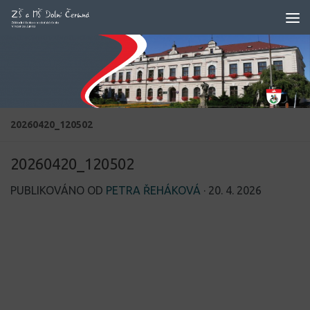
Skip to content
20260420_120502
20260420_120502
PUBLIKOVÁNO OD
PETRA ŘEHÁKOVÁ
·
20. 4. 2026