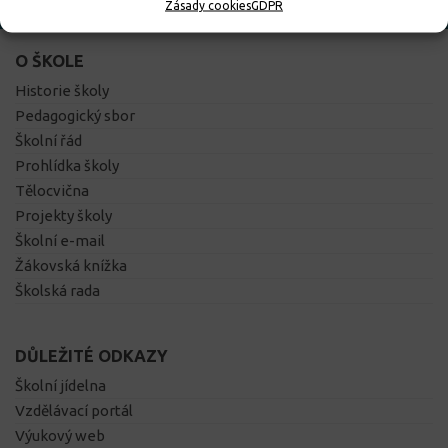
Zásady cookies
GDPR
O ŠKOLE
Historie školy
Pedagogický sbor
Školní řád
Prohlídka školy
Tělocvična
Projekty školy
Školní e-mail
Žákovská knížka
Školská rada
DŮLEŽITÉ ODKAZY
Školní jídelna
Vzdělávací portál
Výukový web