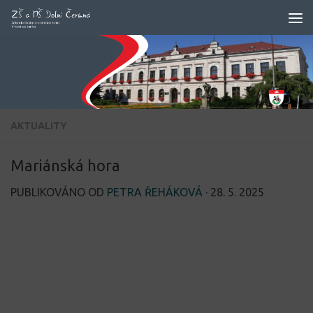
Skip to content
AKTUALITY
Mariánská hora
PUBLIKOVÁNO OD
PETRA ŘEHÁKOVÁ
·
28. 5. 2025