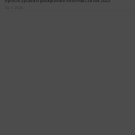
Výroční zpráva o poskytování informací za rok 2025
14. 1. 2026