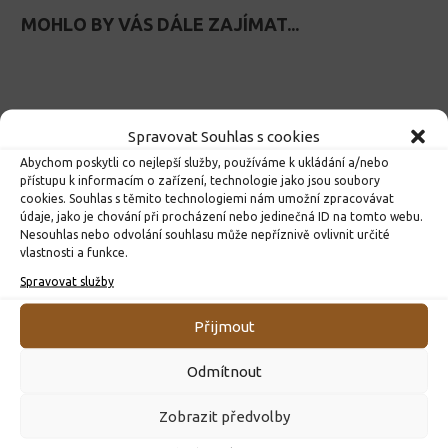
MOHLO BY VÁS DÁLE ZAJÍMAT...
Spravovat Souhlas s cookies
Abychom poskytli co nejlepší služby, používáme k ukládání a/nebo
přístupu k informacím o zařízení, technologie jako jsou soubory
cookies. Souhlas s těmito technologiemi nám umožní zpracovávat
údaje, jako je chování při procházení nebo jedinečná ID na tomto webu.
Nesouhlas nebo odvolání souhlasu může nepříznivě ovlivnit určité
vlastnosti a funkce.
Spravovat služby
9.třída na turistickém kurzu v
Chatová krizová intervence
Orlických horách
Linky důvěry
Přijmout
12. 6. 2023
3. 12. 2025
Odmítnout
Zobrazit předvolby
ZÁKLADNÍ INFORMACE