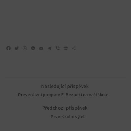
Facebook
Twitter
WhatsApp
Messenger
Email
Telegram
Viber
Print
Share
Následující příspěvek
Preventivní program E-Bezpečí na naší škole
Předchozí příspěvek
První školní výlet