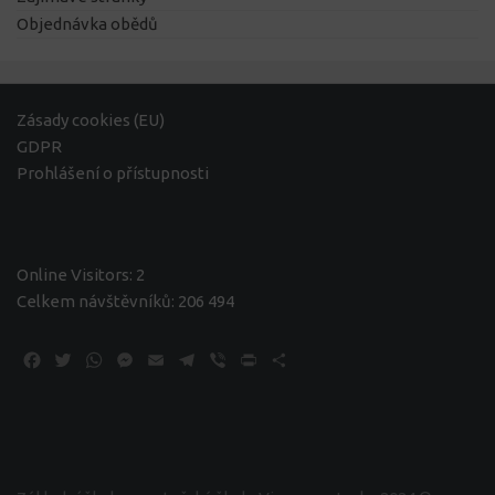
Objednávka obědů
Zásady cookies (EU)
GDPR
Prohlášení o přístupnosti
Online Visitors:
2
Celkem návštěvníků:
206 494
Facebook
Twitter
WhatsApp
Messenger
Email
Telegram
Viber
Print
Share