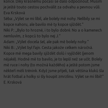
konce. Díky krásnému počasí se dalo odpočinout. Musím
je ještě touto cestou pochválit za odvahu a pevnou vůli.
Eva Krsková
Séba: „Výlet se mi líbil, ale bolely mě nohy. Nelíbily se mi
kopce nahoru, ale bavilo mě ty kopce sjíždět.“
Niki P.: „Bylo to hrozné, i to bylo dobré. No a o kamenech
nemluvím, z kopců to bylo nej J.“
Adam: „Výlet docela šel, ale pak mě bolely nohy.“
Niki B.: „Výlet byl fajn. Cesta jakože celkem náročná.
Kopce mě mega bavily sjíždět dolů i vyjíždět (jenom
nějaké). Hodně mě to bavilo, je to lepší než se učit. Bolely
mě ruce i nohy (to možná každého) a ještě potom jsme
někteří měli trénink. Když jsme přijeli, tak většina kluků šla
hrát fotbal a holky si šly koupit zmrzlinu. Výlet se mi líbil!“
E. Krsková