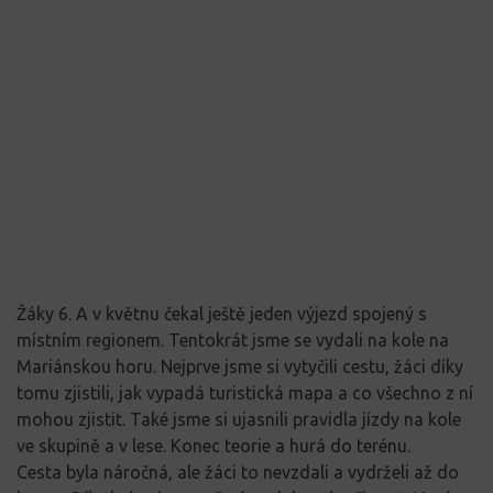
Žáky 6. A v květnu čekal ještě jeden výjezd spojený s
místním regionem. Tentokrát jsme se vydali na kole na
Mariánskou horu. Nejprve jsme si vytyčili cestu, žáci díky
tomu zjistili, jak vypadá turistická mapa a co všechno z ní
mohou zjistit. Také jsme si ujasnili pravidla jízdy na kole
ve skupině a v lese. Konec teorie a hurá do terénu.
Cesta byla náročná, ale žáci to nevzdali a vydrželi až do