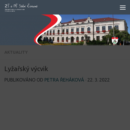
Skip to content
AKTUALITY
Lyžařský výcvik
PUBLIKOVÁNO OD
PETRA ŘEHÁKOVÁ
·
22. 3. 2022