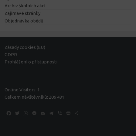
Archiv školních akcí
Zajímavé stránky
Objednávka obědů
Zásady cookies (EU)
GDPR
Prohlášení o přístupnosti
Online Visitors:
1
Celkem návštěvníků:
206 481
Facebook
Twitter
WhatsApp
Messenger
Email
Telegram
Viber
Print
Share