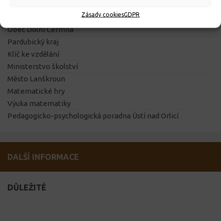
Vzdělávací portál
Zásady cookies
GDPR
Výukový web
Obec Dolní Čermná
Pardubický kraj
Klíč ke vzdělání
Ministerstvo školství
Město Lanškroun
Matematické hry
Výuka matematiky
Pedagogicko-psychologická poradna Ústí nad Orlicí
DALŠÍ INFORMACE
DŮLEŽITÉ