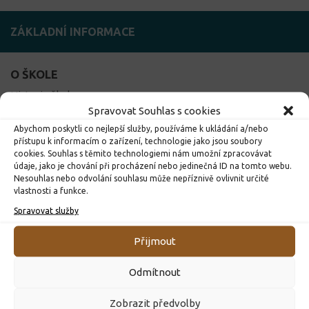
ZÁKLADNÍ INFORMACE
O ŠKOLE
Historie školy
Spravovat Souhlas s cookies
Pedagogický sbor
Abychom poskytli co nejlepší služby, používáme k ukládání a/nebo
Školní řád
přístupu k informacím o zařízení, technologie jako jsou soubory
Prohlídka školy
cookies. Souhlas s těmito technologiemi nám umožní zpracovávat
Tělocvična
údaje, jako je chování při procházení nebo jedinečná ID na tomto webu.
Nesouhlas nebo odvolání souhlasu může nepříznivě ovlivnit určité
Projekty školy
vlastnosti a funkce.
Školní e-mail
Spravovat služby
Žákovská knížka
Školská rada
Přijmout
Odmítnout
DŮLEŽITÉ ODKAZY
Školní jídelna
Zobrazit předvolby