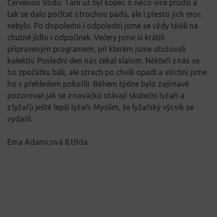
Červenou Vodu. Tam už byl kopec o něco více prudší a
tak se dalo počítat s trochou pádů, ale i přesto jich moc
nebylo. Po dopoledni i odpoledni jsme se vždy těšili na
chutné jídlo i odpočinek. Večery jsme si krátili
připraveným programem, při kterém jsme utužovali
kolektiv. Poslední den nás čekal slalom. Někteří z nás se
ho zpočátku báli, ale strach po chvíli opadl a všichni jsme
ho s přehledem pokořili. Během týdne bylo zajímavé
pozorovat jak se z nováčků stávají skuteční lyžaři a
z lyžařů ještě lepší lyžaři. Myslím, že lyžařský výcvik se
vydařil.
Ema Adamcová 8.třída