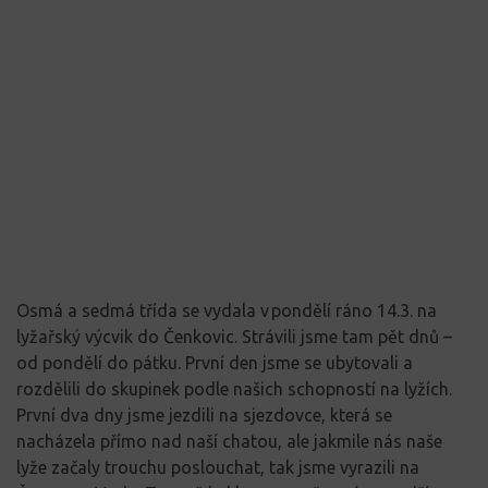
Osmá a sedmá třída se vydala v pondělí ráno 14.3. na
lyžařský výcvik do Čenkovic. Strávili jsme tam pět dnů –
od pondělí do pátku. První den jsme se ubytovali a
rozdělili do skupinek podle našich schopností na lyžích.
První dva dny jsme jezdili na sjezdovce, která se
nacházela přímo nad naší chatou, ale jakmile nás naše
lyže začaly trouchu poslouchat, tak jsme vyrazili na