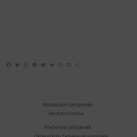
Facebook
Twitter
WhatsApp
Messenger
Email
Telegram
Viber
Print
Share
Následující příspěvek
Recitační hodina
Předchozí příspěvek
Okresní kolo Zeměpisné olympiády