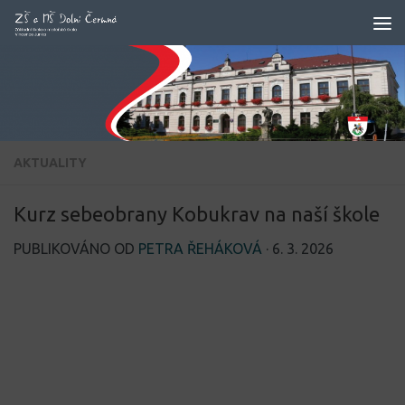
Skip to content
AKTUALITY
Kurz sebeobrany Kobukrav na naší škole
PUBLIKOVÁNO OD
PETRA ŘEHÁKOVÁ
·
6. 3. 2026