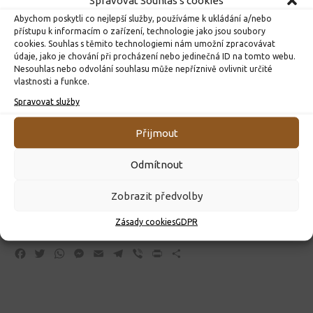
Spravovat Souhlas s cookies
Abychom poskytli co nejlepší služby, používáme k ukládání a/nebo
přístupu k informacím o zařízení, technologie jako jsou soubory
cookies. Souhlas s těmito technologiemi nám umožní zpracovávat
údaje, jako je chování při procházení nebo jedinečná ID na tomto webu.
Nesouhlas nebo odvolání souhlasu může nepříznivě ovlivnit určité
vlastnosti a funkce.
Spravovat služby
Přijmout
Odmítnout
Zobrazit předvolby
Zásady cookies
GDPR
00:00
00:08
Facebook
Twitter
WhatsApp
Messenger
Email
Telegram
Viber
Print
Share