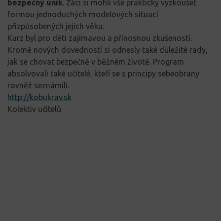
bezpečný únik
. Žáci si mohli vše prakticky vyzkoušet
formou jednoduchých modelových situací
přizpůsobených jejich věku.
Kurz byl pro děti zajímavou a přínosnou zkušeností.
Kromě nových dovedností si odnesly také důležité rady,
jak se chovat bezpečně v běžném životě. Program
absolvovali také učitelé, kteří se s principy sebeobrany
rovněž seznámili.
http://kobukrav.sk
Kolektiv učitelů