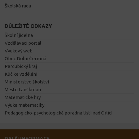
Školská rada
DŮLEŽITÉ ODKAZY
Školní jídelna
Vzdělávací portál
Výukový web
Obec Dolní Čermná
Pardubický kraj
Klíč ke vzdělání
Ministerstvo školství
Město Lanškroun
Matematické hry
Výuka matematiky
Pedagogicko-psychologická poradna Ústí nad Orlicí
DALŠÍ INFORMACE