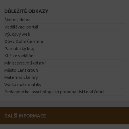
DŮLEŽITÉ ODKAZY
Školní jídelna
Vzdělávací portál
Výukový web
Obec Dolní Čermná
Pardubický kraj
Klíč ke vzdělání
Ministerstvo školství
Město Lanškroun
Matematické hry
Výuka matematiky
Pedagogicko-psychologická poradna Ústí nad Orlicí
DALŠÍ INFORMACE