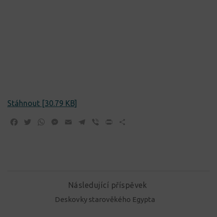
Stáhnout [30.79 KB]
Facebook
Twitter
WhatsApp
Messenger
Email
Telegram
Viber
Print
Share
Následující příspěvek
Deskovky starověkého Egypta