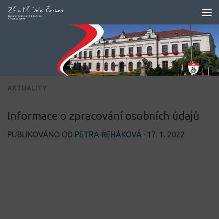
Skip to content
AKTUALITY
Informace o zpracování osobních údajů
PUBLIKOVÁNO OD
PETRA ŘEHÁKOVÁ
·
17. 1. 2022