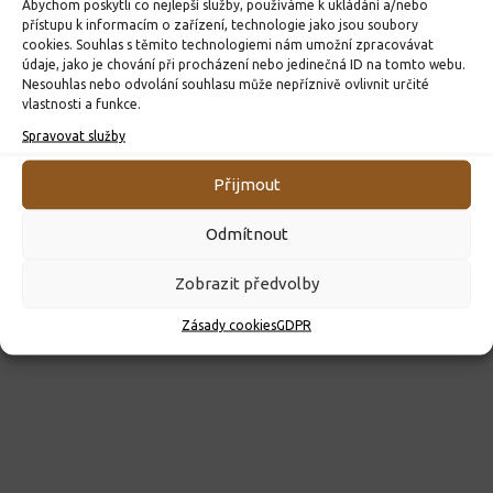
Abychom poskytli co nejlepší služby, používáme k ukládání a/nebo
přístupu k informacím o zařízení, technologie jako jsou soubory
Kroužky 2026/2027
cookies. Souhlas s těmito technologiemi nám umožní zpracovávat
23. 6. 2026
údaje, jako je chování při procházení nebo jedinečná ID na tomto webu.
Nesouhlas nebo odvolání souhlasu může nepříznivě ovlivnit určité
vlastnosti a funkce.
Spravovat služby
Přijmout
Odmítnout
Zobrazit předvolby
Zásady cookies
GDPR