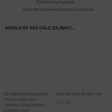
Předchozí příspěvek
Zápis dětí do Základní školy Dolní Čermná
MOHLO BY VÁS DÁLE ZAJÍMAT...
Žáci základní školy pomohli
Výsledky voleb školské rady
přírodě v rámci akce
12. 3. 2021
„Ukliďme Česko! Ukliďme
Dolní Čermnou!“