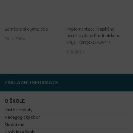
Zeměpisná olympiáda
Implementace Krajského
akčního plánu Pardubického
30. 1. 2024
kraje II (projekt I-KAP II)
7. 6. 2021
ZÁKLADNÍ INFORMACE
O ŠKOLE
Historie školy
Pedagogický sbor
Školní řád
Prohlídka školy