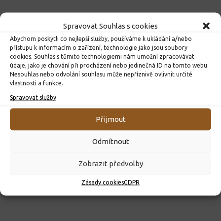
Spravovat Souhlas s cookies
Abychom poskytli co nejlepší služby, používáme k ukládání a/nebo
přístupu k informacím o zařízení, technologie jako jsou soubory
cookies. Souhlas s těmito technologiemi nám umožní zpracovávat
údaje, jako je chování při procházení nebo jedinečná ID na tomto webu.
Nesouhlas nebo odvolání souhlasu může nepříznivě ovlivnit určité
vlastnosti a funkce.
Spravovat služby
ROZHODNUTÍ O PŘIJETÍ K PŘEDŠKOLNÍMU VZDĚLÁVÁNÍ
PRO ROK 2026
Přijmout
10. 4. 2026
Odmítnout
Zobrazit předvolby
Zásady cookies
GDPR