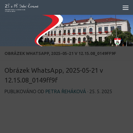
Skip to content
OBRÁZEK WHATSAPP, 2025-05-21 V 12.15.08_0149FF9F
Obrázek WhatsApp, 2025-05-21 v
12.15.08_0149ff9f
PUBLIKOVÁNO OD
PETRA ŘEHÁKOVÁ
·
25. 5. 2025