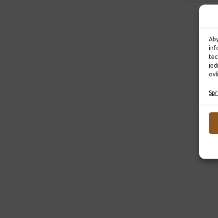
Aby
inf
tec
jed
ovl
Spr