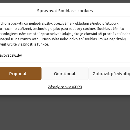
Spravovat Souhlas s cookies
chom poskytli co nejlepší služby, používáme k ukládání a/nebo přístupu k
ormacím o zařízení, technologie jako jsou soubory cookies. Souhlas s těmito
hnologiemi nám umožní zpracovávat údaje, jako je chování při procházení neb
inečná ID na tomto webu. Nesouhlas nebo odvolání souhlasu může nepříznivě
ivnit určité vlastnosti a funkce.
avovat služby
Přijmout
Odmítnout
Zobrazit předvolb
Zásady cookies
GDPR