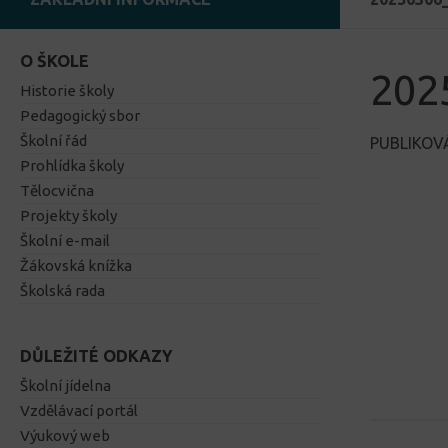
O ŠKOLE
202
Historie školy
Pedagogický sbor
Školní řád
PUBLIKO
Prohlídka školy
Tělocvična
Projekty školy
Školní e-mail
Žákovská knížka
Školská rada
DŮLEŽITÉ ODKAZY
Školní jídelna
Vzdělávací portál
Výukový web