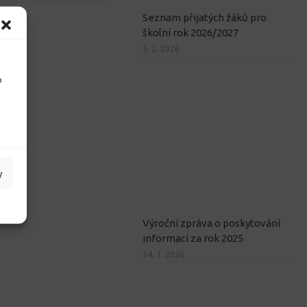
Seznam přijatých žáků pro
školní rok 2026/2027
5. 2. 2026
o
y
Výroční zpráva o poskytování
informací za rok 2025
14. 1. 2026