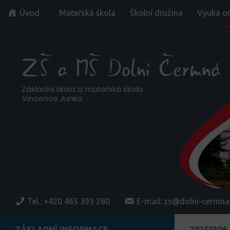
Úvod
Mateřská škola
Školní družina
Výuka on
Skip to content
Tel.: +420 465 393 280
E-mail: zs@dolni-cermna
ZÁKLADNÍ INFORMACE
20250306