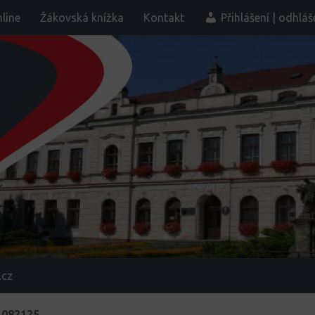
line
Žákovská knížka
Kontakt
Přihlášení | odhláš
.cz
_082125