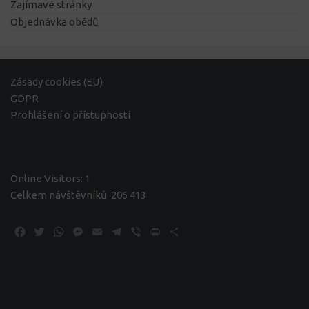
Zajímavé stránky
Objednávka obědů
Zásady cookies (EU)
GDPR
Prohlášení o přístupnosti
Online Visitors:
1
Celkem návštěvníků:
206 413
Facebook
Twitter
WhatsApp
Messenger
Email
Telegram
Viber
Print
Share