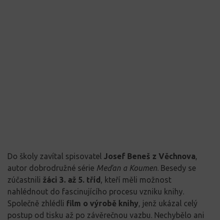
Do školy zavítal spisovatel
Josef Beneš z Věchnova
,
autor dobrodružné série
Meďan a Koumen
. Besedy se
zúčastnili
žáci 3. až 5. tříd
, kteří měli možnost
nahlédnout do fascinujícího procesu vzniku knihy.
Společně zhlédli
film o výrobě knihy
, jenž ukázal celý
postup od tisku až po závěrečnou vazbu. Nechybělo ani