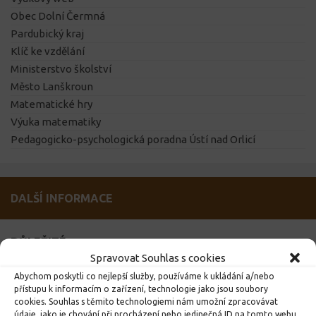
Obec Dolní Čermná
Pardubický kraj
Klíč ke vzdělání
Ministerstvo školství
Město Lanškroun
Matematické hry
Výuka matematiky
Pedagogicko-psychologická poradna Ústí nad Orlicí
DALŠÍ INFORMACE
DŮLEŽITÉ
Spravovat Souhlas s cookies
Abychom poskytli co nejlepší služby, používáme k ukládání a/nebo
přístupu k informacím o zařízení, technologie jako jsou soubory
cookies. Souhlas s těmito technologiemi nám umožní zpracovávat
údaje, jako je chování při procházení nebo jedinečná ID na tomto webu.