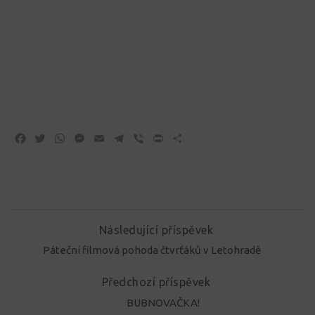
Facebook
Twitter
WhatsApp
Messenger
Email
Telegram
Viber
Print
Share
Následující příspěvek
Páteční filmová pohoda čtvrťáků v Letohradě
Předchozí příspěvek
BUBNOVAČKA!