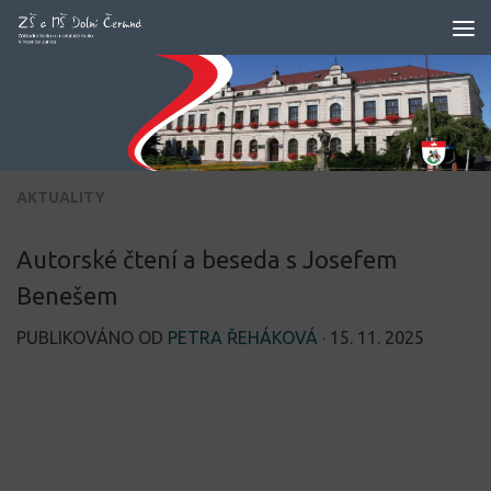
Skip to content
AKTUALITY
Autorské čtení a beseda s Josefem
Benešem
PUBLIKOVÁNO OD
PETRA ŘEHÁKOVÁ
·
15. 11. 2025