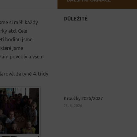
DŮLEŽITÉ
sme si měli každý
rky atd. Celé
etí hodinu jsme
 které jsme
 nám povedly a všem
larová, žákyně 4. třídy
Kroužky 2026/2027
23. 6. 2026