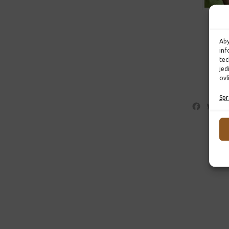
Aby
inf
tec
jed
ovl
Spr
Facebo
Twi