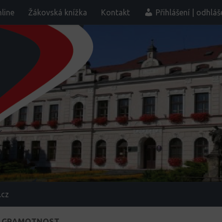
line
Žákovská knížka
Kontakt
Přihlášení | odhláš
.cz
Í GRAMOTNOST