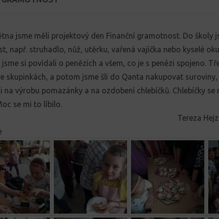
ětna jsme měli projektový den Finanční gramotnost. Do školy j
t, např. struhadlo, nůž, utěrku, vařená vajíčka nebo kyselé oku
jsme si povídali o penězích a všem, co je s penězi spojeno. Tř
ve skupinkách, a potom jsme šli do Qanta nakupovat suroviny,
i na výrobu pomazánky a na ozdobení chlebíčků. Chlebíčky se
oc se mi to líbilo.
Tereza Hejz
e