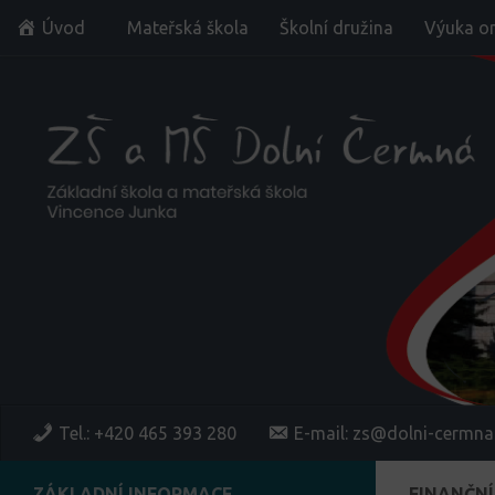
Úvod
Mateřská škola
Školní družina
Výuka on
Skip to content
Tel.: +420 465 393 280
E-mail: zs@dolni-cermna
ZÁKLADNÍ INFORMACE
FINANČN