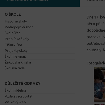
O ŠKOLE
Dne 17. kv
Historie školy
něco přinés
Pedagogický sbor
dopoledne 
Školní řád
pracovali 
Prohlídka školy
potřeboval
Tělocvična
chutnaly. M
Projekty školy
Školní e-mail
Žákovská knížka
Fotogaleri
Školská rada
DŮLEŽITÉ ODKAZY
Školní jídelna
Vzdělávací portál
Výukový web