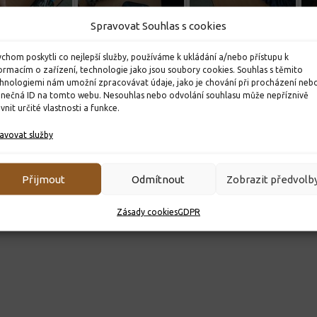
Spravovat Souhlas s cookies
chom poskytli co nejlepší služby, používáme k ukládání a/nebo přístupu k
ormacím o zařízení, technologie jako jsou soubory cookies. Souhlas s těmito
hnologiemi nám umožní zpracovávat údaje, jako je chování při procházení neb
inečná ID na tomto webu. Nesouhlas nebo odvolání souhlasu může nepříznivě
ivnit určité vlastnosti a funkce.
avovat služby
ok
tter
WhatsApp
Messenger
Email
Telegram
Viber
Print
Share
Přijmout
Odmítnout
Zobrazit předvolb
Zásady cookies
GDPR