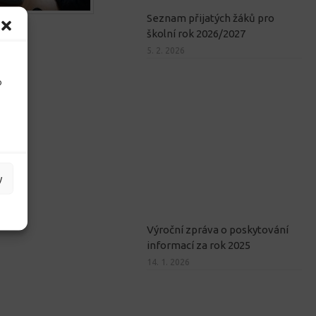
Seznam přijatých žáků pro
školní rok 2026/2027
5. 2. 2026
o
y
Výroční zpráva o poskytování
informací za rok 2025
14. 1. 2026